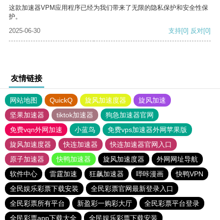
这款加速器VPM应用程序已经为我们带来了无限的隐私保护和安全性保
护。
2025-06-30
支持
[0]
反对
[0]
友情链接
网站地图
QuickQ
旋风加速度器
旋风加速
坚果加速器
tiktok加速器
狗急加速器官网
免费vqn外网加速
小蓝鸟
免费vps加速器外网苹果版
旋风加速度器
快连加速器
快连加速器官网入口
原子加速器
快鸭加速器
旋风加速度器
外网网址导航
软件中心
雷霆加速
狂飙加速器
哔咔漫画
快鸭VPN
全民娱乐彩票下载安装
全民彩票官网最新登录入口
全民彩票所有平台
新盈彩一购彩大厅
全民彩票平台登录
全民彩票app下载大全
全民娱乐彩票下载安装