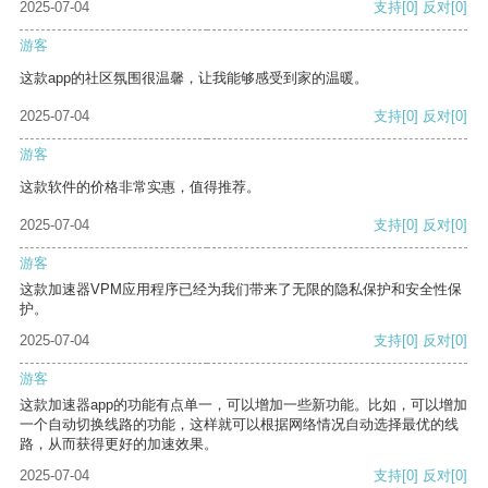
2025-07-04
支持
[0]
反对
[0]
游客
这款app的社区氛围很温馨，让我能够感受到家的温暖。
2025-07-04
支持
[0]
反对
[0]
游客
这款软件的价格非常实惠，值得推荐。
2025-07-04
支持
[0]
反对
[0]
游客
这款加速器VPM应用程序已经为我们带来了无限的隐私保护和安全性保
护。
2025-07-04
支持
[0]
反对
[0]
游客
这款加速器app的功能有点单一，可以增加一些新功能。比如，可以增加
一个自动切换线路的功能，这样就可以根据网络情况自动选择最优的线
路，从而获得更好的加速效果。
2025-07-04
支持
[0]
反对
[0]