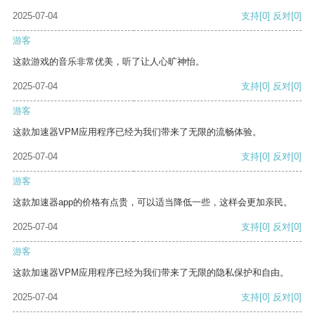
2025-07-04
支持
[0]
反对
[0]
游客
这款游戏的音乐非常优美，听了让人心旷神怡。
2025-07-04
支持
[0]
反对
[0]
游客
这款加速器VPM应用程序已经为我们带来了无限的流畅体验。
2025-07-04
支持
[0]
反对
[0]
游客
这款加速器app的价格有点贵，可以适当降低一些，这样会更加亲民。
2025-07-04
支持
[0]
反对
[0]
游客
这款加速器VPM应用程序已经为我们带来了无限的隐私保护和自由。
2025-07-04
支持
[0]
反对
[0]