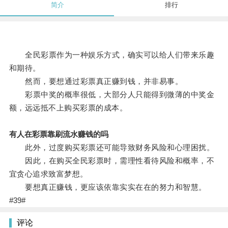
简介
排行
全民彩票作为一种娱乐方式，确实可以给人们带来乐趣
和期待。
然而，要想通过彩票真正赚到钱，并非易事。
彩票中奖的概率很低，大部分人只能得到微薄的中奖金
额，远远抵不上购买彩票的成本。
有人在彩票靠刷流水赚钱的吗
此外，过度购买彩票还可能导致财务风险和心理困扰。
因此，在购买全民彩票时，需理性看待风险和概率，不
宜贪心追求致富梦想。
要想真正赚钱，更应该依靠实实在在的努力和智慧。
#39#
评论