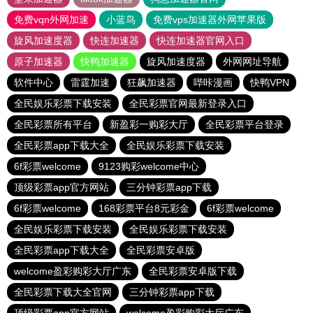
免费vqn外网加速
小蓝鸟
免费vps加速器外网苹果版
旋风加速度器
快连加速器
快连加速器官网入口
原子加速器
快鸭加速器
旋风加速度器
外网网址导航
软件中心
雷霆加速
狂飙加速器
哔咔漫画
快鸭VPN
全民娱乐彩票下载安装
全民彩票官网最新登录入口
全民彩票所有平台
新盈彩一购彩大厅
全民彩票平台登录
全民彩票app下载大全
全民娱乐彩票下载安装
6f彩票welcome
9123购彩welcome中心
顶级彩票app官方网站
三分钟彩票app下载
6f彩票welcome
168彩票平台8元彩金
6f彩票welcome
全民娱乐彩票下载安装
全民娱乐彩票下载安装
全民彩票app下载大全
全民彩票安卓版
welcome盈彩购彩大厅广东
全民彩票安卓版下载
全民彩票下载大全官网
三分钟彩票app下载