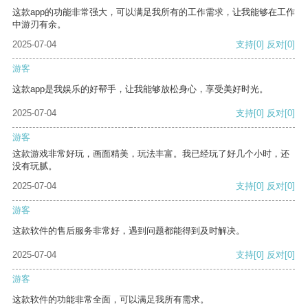
这款app的功能非常强大，可以满足我所有的工作需求，让我能够在工作
中游刃有余。
2025-07-04
支持
[0]
反对
[0]
游客
这款app是我娱乐的好帮手，让我能够放松身心，享受美好时光。
2025-07-04
支持
[0]
反对
[0]
游客
这款游戏非常好玩，画面精美，玩法丰富。我已经玩了好几个小时，还
没有玩腻。
2025-07-04
支持
[0]
反对
[0]
游客
这款软件的售后服务非常好，遇到问题都能得到及时解决。
2025-07-04
支持
[0]
反对
[0]
游客
这款软件的功能非常全面，可以满足我所有需求。