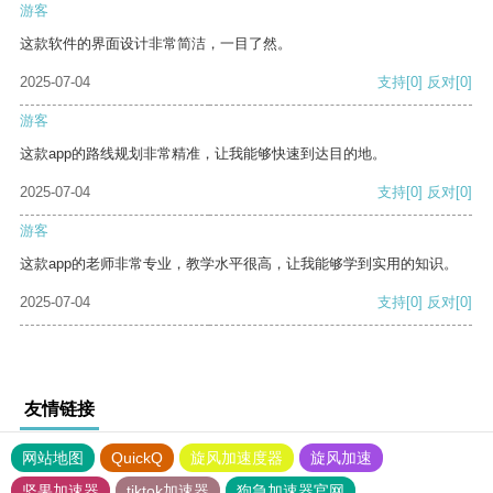
游客
这款软件的界面设计非常简洁，一目了然。
2025-07-04
支持
[0]
反对
[0]
游客
这款app的路线规划非常精准，让我能够快速到达目的地。
2025-07-04
支持
[0]
反对
[0]
游客
这款app的老师非常专业，教学水平很高，让我能够学到实用的知识。
2025-07-04
支持
[0]
反对
[0]
友情链接
网站地图
QuickQ
旋风加速度器
旋风加速
坚果加速器
tiktok加速器
狗急加速器官网