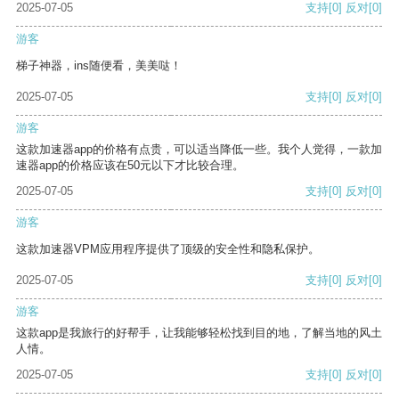
2025-07-05
支持
[0]
反对
[0]
游客
梯子神器，ins随便看，美美哒！
2025-07-05
支持
[0]
反对
[0]
游客
这款加速器app的价格有点贵，可以适当降低一些。我个人觉得，一款加
速器app的价格应该在50元以下才比较合理。
2025-07-05
支持
[0]
反对
[0]
游客
这款加速器VPM应用程序提供了顶级的安全性和隐私保护。
2025-07-05
支持
[0]
反对
[0]
游客
这款app是我旅行的好帮手，让我能够轻松找到目的地，了解当地的风土
人情。
2025-07-05
支持
[0]
反对
[0]