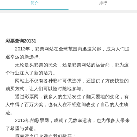
简介
排行
彩票查询20131
2013年，彩票网站在全球范围内迅速兴起，成为人们追
逐幸运的新选择。
无论是买彩票的民众，还是彩票网站的运营商，都为这
个行业注入了新的活力。
网站上不仅有各种彩种可供选择，还提供了方便快捷的
购买方式，让人们可以随时随地参与。
通过彩票网，很多人的生活发生了翻天覆地的变化，有
人中得了百万大奖，也有人在不经意间改变了自己的人生轨
迹。
2013年的彩票网，成就了无数幸运者，也为很多人带来
了希望与梦想。
愿幸运之门永远向我们敞开！。