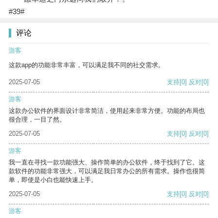
#39#
评论
游客
这款app的功能非常丰富，可以满足我不同的社交需求。
2025-07-05
支持
[0]
反对
[0]
游客
这款办公软件的界面设计非常简洁，使用起来非常方便。功能的布局也
很合理，一目了然。
2025-07-05
支持
[0]
反对
[0]
游客
我一直在寻找一款功能强大、操作简单的办公软件，终于找到了它。这
款软件的功能非常强大，可以满足我日常办公的所有需求。操作也很简
单，即使是小白也能快速上手。
2025-07-05
支持
[0]
反对
[0]
游客