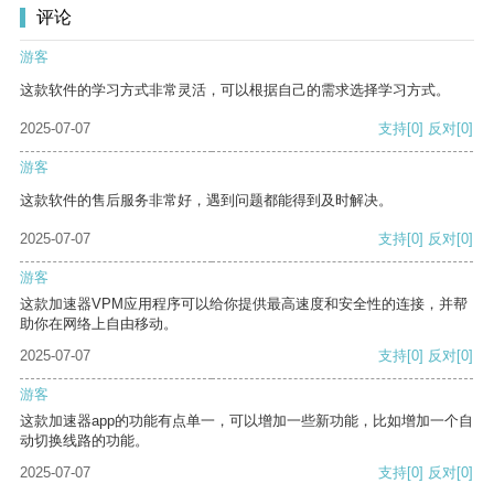
评论
游客
这款软件的学习方式非常灵活，可以根据自己的需求选择学习方式。
2025-07-07
支持
[0]
反对
[0]
游客
这款软件的售后服务非常好，遇到问题都能得到及时解决。
2025-07-07
支持
[0]
反对
[0]
游客
这款加速器VPM应用程序可以给你提供最高速度和安全性的连接，并帮
助你在网络上自由移动。
2025-07-07
支持
[0]
反对
[0]
游客
这款加速器app的功能有点单一，可以增加一些新功能，比如增加一个自
动切换线路的功能。
2025-07-07
支持
[0]
反对
[0]