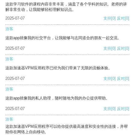
这款学习软件的课程内容非常丰富，涵盖了各个学科的知识。老师的讲
解非常生动，让我能够轻松理解知识点。
2025-07-07
支持
[0]
反对
[0]
游客
这款app就像我的社交平台，让我能够与志同道合的朋友一起交流。
2025-07-07
支持
[0]
反对
[0]
游客
这款加速器VPM应用程序已经为我们带来了无限的流畅体验。
2025-07-07
支持
[0]
反对
[0]
游客
这款app就像我的私人助理，随时随地为我的办公提供帮助。
2025-07-07
支持
[0]
反对
[0]
游客
这款加速器VPM应用程序可以给你提供最高速度和安全性的连接，并帮
助你在网络上自由移动。