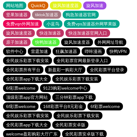
网站地图
QuickQ
旋风加速度器
旋风加速
坚果加速器
tiktok加速器
狗急加速器官网
免费vqn外网加速
小蓝鸟
免费vps加速器外网苹果版
旋风加速度器
快连加速器
快连加速器官网入口
原子加速器
快鸭加速器
旋风加速度器
外网网址导航
软件中心
雷霆加速
狂飙加速器
哔咔漫画
快鸭VPN
全民娱乐彩票下载安装
全民彩票官网最新登录入口
全民彩票所有平台
新盈彩一购彩大厅
全民彩票平台登录
全民彩票app下载大全
全民娱乐彩票下载安装
6f彩票welcome
9123购彩welcome中心
顶级彩票app官方网站
三分钟彩票app下载
6f彩票welcome
168彩票平台8元彩金
6f彩票welcome
全民娱乐彩票下载安装
全民娱乐彩票下载安装
全民彩票app下载大全
全民彩票安卓版
welcome盈彩购彩大厅广东
全民彩票安卓版下载