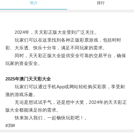
简介
排行
2024年，天天彩正版大全受到广泛关注。
玩家们可以在这里找到各种正版彩票游戏，包括时时
彩、大乐透、快乐十分等，满足不同玩家的需求。
同时，天天彩正版大全提供安全可靠的交易平台，确保
玩家的资金安全。
2025年澳门天天彩大全
玩家们可以通过手机App或网站轻松购买彩票，享受刺
激的游戏乐趣。
无论是想试试手气，还是想中大奖，2024年的天天彩正
版大全都能满足你的需求。
快来加入我们，一起畅快玩彩吧！。
#39#