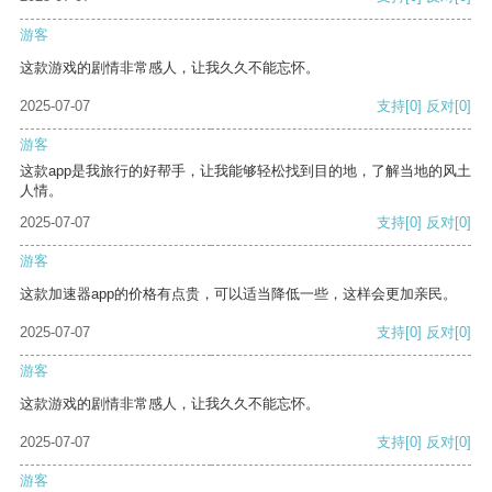
游客
这款游戏的剧情非常感人，让我久久不能忘怀。
2025-07-07
支持
[0]
反对
[0]
游客
这款app是我旅行的好帮手，让我能够轻松找到目的地，了解当地的风土
人情。
2025-07-07
支持
[0]
反对
[0]
游客
这款加速器app的价格有点贵，可以适当降低一些，这样会更加亲民。
2025-07-07
支持
[0]
反对
[0]
游客
这款游戏的剧情非常感人，让我久久不能忘怀。
2025-07-07
支持
[0]
反对
[0]
游客