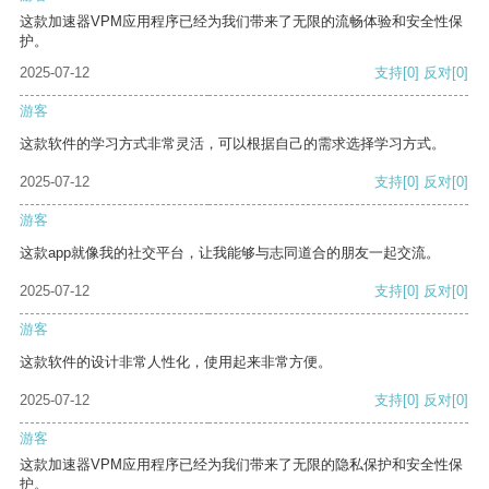
这款加速器VPM应用程序已经为我们带来了无限的流畅体验和安全性保
护。
2025-07-12
支持
[0]
反对
[0]
游客
这款软件的学习方式非常灵活，可以根据自己的需求选择学习方式。
2025-07-12
支持
[0]
反对
[0]
游客
这款app就像我的社交平台，让我能够与志同道合的朋友一起交流。
2025-07-12
支持
[0]
反对
[0]
游客
这款软件的设计非常人性化，使用起来非常方便。
2025-07-12
支持
[0]
反对
[0]
游客
这款加速器VPM应用程序已经为我们带来了无限的隐私保护和安全性保
护。