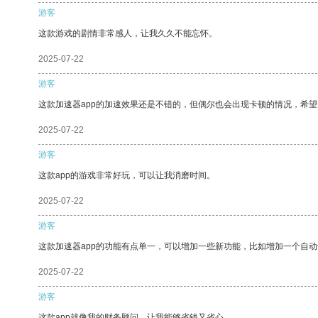
游客
这款游戏的剧情非常感人，让我久久不能忘怀。
2025-07-22
游客
这款加速器app的加速效果还是不错的，但偶尔也会出现卡顿的情况，希
2025-07-22
游客
这款app的游戏非常好玩，可以让我消磨时间。
2025-07-22
游客
这款加速器app的功能有点单一，可以增加一些新功能，比如增加一个自
2025-07-22
游客
这款app就像我的财务顾问，让我能够省钱又省心。