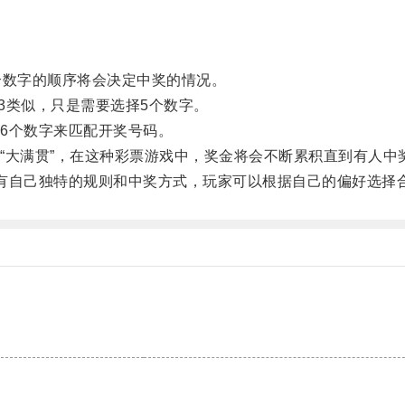
数字的顺序将会决定中奖的情况。
3类似，只是需要选择5个数字。
6个数字来匹配开奖号码。
大满贯”，在这种彩票游戏中，奖金将会不断累积直到有人中
自己独特的规则和中奖方式，玩家可以根据自己的偏好选择