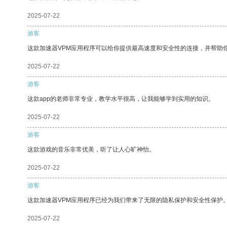
2025-07-22
游客
这款加速器VPM应用程序可以给你提供最高速度和安全性的连接，并帮助
2025-07-22
游客
这款app的老师非常专业，教学水平很高，让我能够学到实用的知识。
2025-07-22
游客
这款游戏的音乐非常优美，听了让人心旷神怡。
2025-07-22
游客
这款加速器VPM应用程序已经为我们带来了无限的隐私保护和安全性保护
2025-07-22