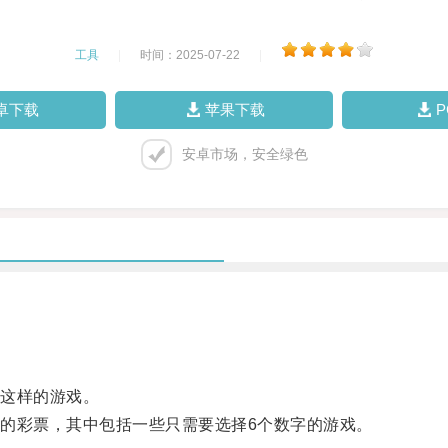
工具
|
时间：2025-07-22
|
卓下载
苹果下载
安卓市场，安全绿色
这样的游戏。
彩票，其中包括一些只需要选择6个数字的游戏。