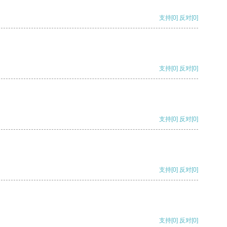
支持
[0]
反对
[0]
支持
[0]
反对
[0]
支持
[0]
反对
[0]
支持
[0]
反对
[0]
支持
[0]
反对
[0]