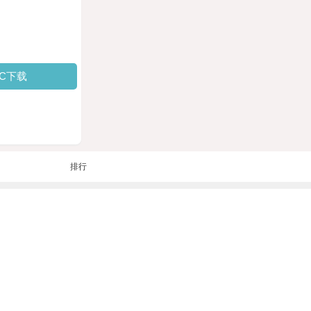
PC下载
排行