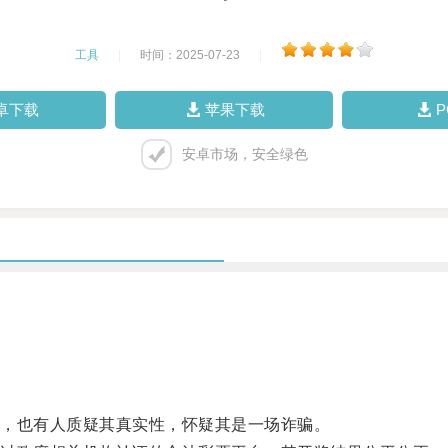
工具
|
时间：2025-07-23
|
卓下载
苹果下载
安卓市场，安全绿色
，也有人质疑其真实性，怀疑其是一场诈骗。