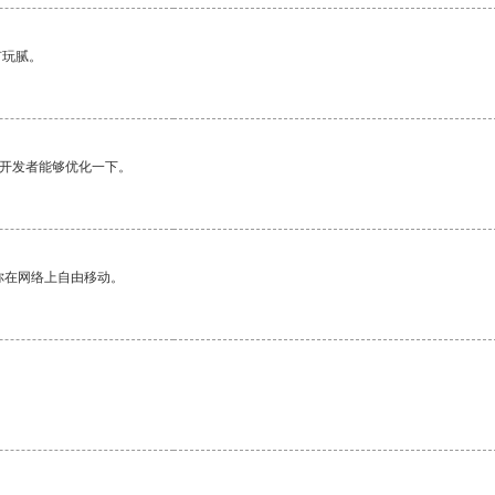
有玩腻。
望开发者能够优化一下。
你在网络上自由移动。