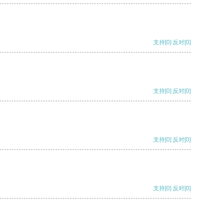
支持
[0]
反对
[0]
支持
[0]
反对
[0]
支持
[0]
反对
[0]
支持
[0]
反对
[0]