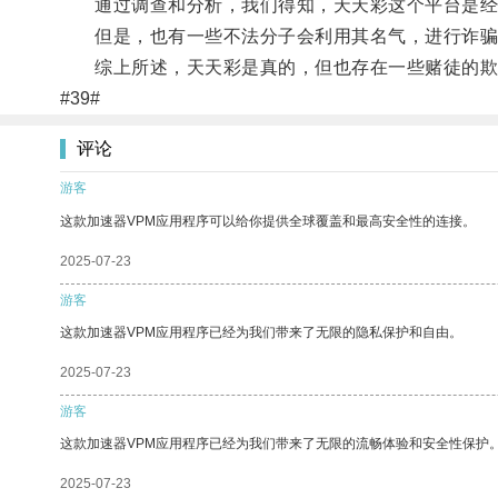
通过调查和分析，我们得知，天天彩这个平台是经
但是，也有一些不法分子会利用其名气，进行诈骗活
综上所述，天天彩是真的，但也存在一些赌徒的欺
#39#
评论
游客
这款加速器VPM应用程序可以给你提供全球覆盖和最高安全性的连接。
2025-07-23
游客
这款加速器VPM应用程序已经为我们带来了无限的隐私保护和自由。
2025-07-23
游客
这款加速器VPM应用程序已经为我们带来了无限的流畅体验和安全性保护
2025-07-23