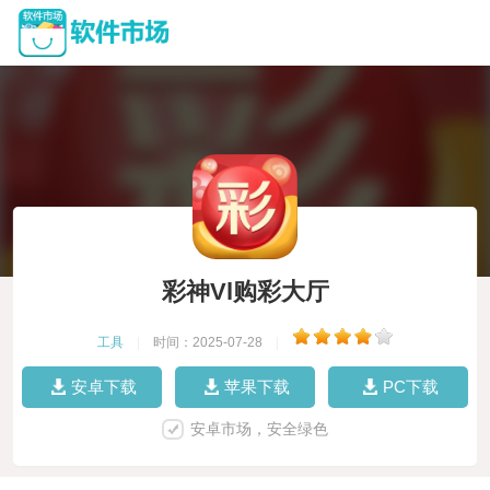
彩神Vl购彩大厅
工具
|
时间：2025-07-28
|
安卓下载
苹果下载
PC下载
安卓市场，安全绿色