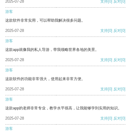
2025-07-28
支持
[0]
反对
[0]
游客
这款软件非常实用，可以帮助我解决很多问题。
2025-07-28
支持
[0]
反对
[0]
游客
这款app就像我的私人导游，带我领略世界各地的美景。
2025-07-28
支持
[0]
反对
[0]
游客
这款软件的功能非常强大，使用起来非常方便。
2025-07-28
支持
[0]
反对
[0]
游客
这款app的老师非常专业，教学水平很高，让我能够学到实用的知识。
2025-07-28
支持
[0]
反对
[0]
游客