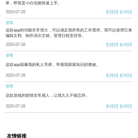
单，即使是小白也能快速上手。
2025-07-28
支持
[0]
反对
[0]
游客
这款app的功能非常强大，可以满足我所有的工作需求。我可以使用它来
编辑文档、制作演示文稿、管理日程安排等。
2025-07-28
支持
[0]
反对
[0]
游客
这款app就像我的私人导师，带领我探索知识的奥秘。
2025-07-28
支持
[0]
反对
[0]
游客
这款游戏的剧情非常感人，让我久久不能忘怀。
2025-07-28
支持
[0]
反对
[0]
友情链接