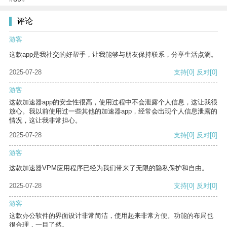
评论
游客
这款app是我社交的好帮手，让我能够与朋友保持联系，分享生活点滴。
2025-07-28
支持
[0]
反对
[0]
游客
这款加速器app的安全性很高，使用过程中不会泄露个人信息，这让我很
放心。我以前使用过一些其他的加速器app，经常会出现个人信息泄露的
情况，这让我非常担心。
2025-07-28
支持
[0]
反对
[0]
游客
这款加速器VPM应用程序已经为我们带来了无限的隐私保护和自由。
2025-07-28
支持
[0]
反对
[0]
游客
这款办公软件的界面设计非常简洁，使用起来非常方便。功能的布局也
很合理，一目了然。