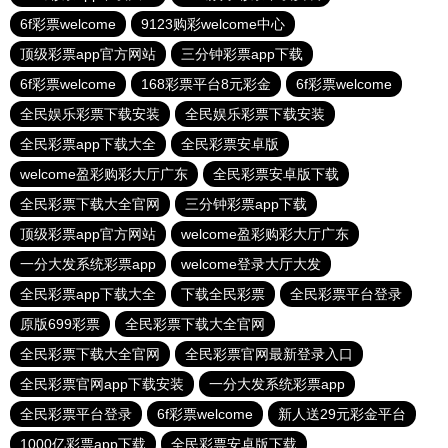
6f彩票welcome
9123购彩welcome中心
顶级彩票app官方网站
三分钟彩票app下载
6f彩票welcome
168彩票平台8元彩金
6f彩票welcome
全民娱乐彩票下载安装
全民娱乐彩票下载安装
全民彩票app下载大全
全民彩票安卓版
welcome盈彩购彩大厅广东
全民彩票安卓版下载
全民彩票下载大全官网
三分钟彩票app下载
顶级彩票app官方网站
welcome盈彩购彩大厅广东
一分大发系统彩票app
welcome登录大厅大发
全民彩票app下载大全
下载全民彩票
全民彩票平台登录
原版699彩票
全民彩票下载大全官网
全民彩票下载大全官网
全民彩票官网最新登录入口
全民彩票官网app下载安装
一分大发系统彩票app
全民彩票平台登录
6f彩票welcome
新人送29元彩金平台
1000亿彩票app下载
全民彩票安卓版下载