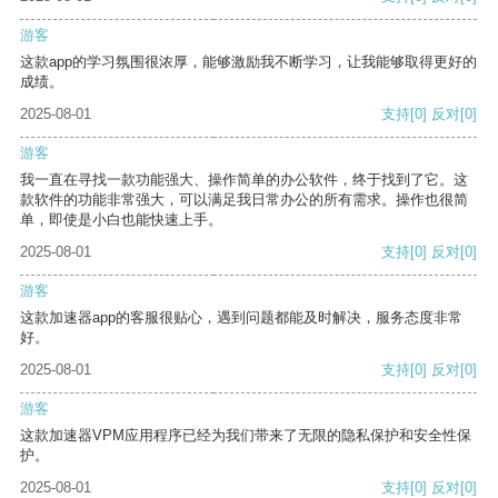
游客
这款app的学习氛围很浓厚，能够激励我不断学习，让我能够取得更好的
成绩。
2025-08-01
支持
[0]
反对
[0]
游客
我一直在寻找一款功能强大、操作简单的办公软件，终于找到了它。这
款软件的功能非常强大，可以满足我日常办公的所有需求。操作也很简
单，即使是小白也能快速上手。
2025-08-01
支持
[0]
反对
[0]
游客
这款加速器app的客服很贴心，遇到问题都能及时解决，服务态度非常
好。
2025-08-01
支持
[0]
反对
[0]
游客
这款加速器VPM应用程序已经为我们带来了无限的隐私保护和安全性保
护。
2025-08-01
支持
[0]
反对
[0]