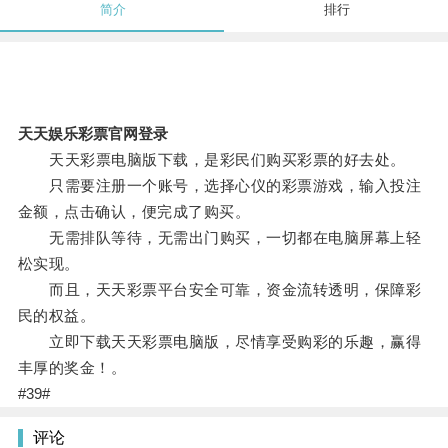
简介
排行
天天娱乐彩票官网登录
天天彩票电脑版下载，是彩民们购买彩票的好去处。
只需要注册一个账号，选择心仪的彩票游戏，输入投注
金额，点击确认，便完成了购买。
无需排队等待，无需出门购买，一切都在电脑屏幕上轻
松实现。
而且，天天彩票平台安全可靠，资金流转透明，保障彩
民的权益。
立即下载天天彩票电脑版，尽情享受购彩的乐趣，赢得
丰厚的奖金！。
#39#
评论