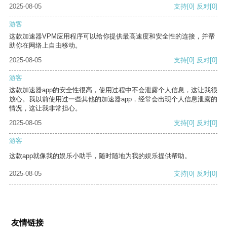
2025-08-05
支持
[0]
反对
[0]
游客
这款加速器VPM应用程序可以给你提供最高速度和安全性的连接，并帮
助你在网络上自由移动。
2025-08-05
支持
[0]
反对
[0]
游客
这款加速器app的安全性很高，使用过程中不会泄露个人信息，这让我很
放心。我以前使用过一些其他的加速器app，经常会出现个人信息泄露的
情况，这让我非常担心。
2025-08-05
支持
[0]
反对
[0]
游客
这款app就像我的娱乐小助手，随时随地为我的娱乐提供帮助。
2025-08-05
支持
[0]
反对
[0]
友情链接