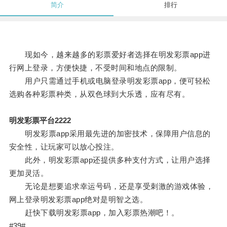
简介
排行
现如今，越来越多的彩票爱好者选择在明发彩票app进
行网上登录，方便快捷，不受时间和地点的限制。
用户只需通过手机或电脑登录明发彩票app，便可轻松
选购各种彩票种类，从双色球到大乐透，应有尽有。
明发彩票平台2222
明发彩票app采用最先进的加密技术，保障用户信息的
安全性，让玩家可以放心投注。
此外，明发彩票app还提供多种支付方式，让用户选择
更加灵活。
无论是想要追求幸运号码，还是享受刺激的游戏体验，
网上登录明发彩票app绝对是明智之选。
赶快下载明发彩票app，加入彩票热潮吧！。
#39#