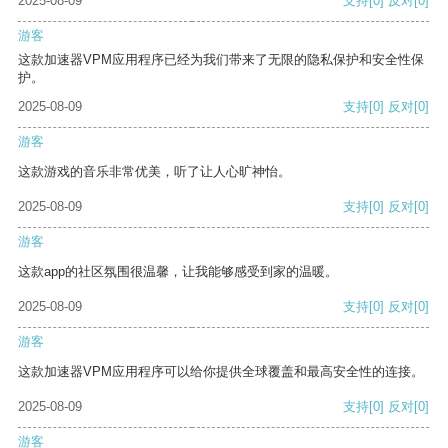
2025-08-09
支持
[0]
反对
[0]
游客
这款加速器VPM应用程序已经为我们带来了无限的隐私保护和安全性保
护。
2025-08-09
支持
[0]
反对
[0]
游客
这款游戏的音乐非常优美，听了让人心旷神怡。
2025-08-09
支持
[0]
反对
[0]
游客
这款app的社区氛围很温馨，让我能够感受到家的温暖。
2025-08-09
支持
[0]
反对
[0]
游客
这款加速器VPM应用程序可以给你提供全球覆盖和最高安全性的连接。
2025-08-09
支持
[0]
反对
[0]
游客