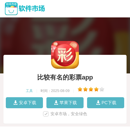
比较有名的彩票app
工具
|
时间：2025-08-09
|
安卓下载
苹果下载
PC下载
安卓市场，安全绿色