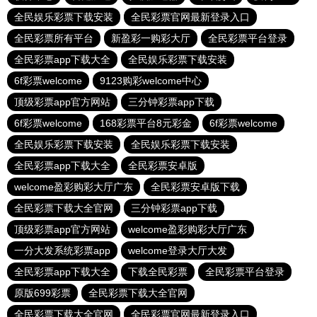
全民娱乐彩票下载安装
全民彩票官网最新登录入口
全民彩票所有平台
新盈彩一购彩大厅
全民彩票平台登录
全民彩票app下载大全
全民娱乐彩票下载安装
6f彩票welcome
9123购彩welcome中心
顶级彩票app官方网站
三分钟彩票app下载
6f彩票welcome
168彩票平台8元彩金
6f彩票welcome
全民娱乐彩票下载安装
全民娱乐彩票下载安装
全民彩票app下载大全
全民彩票安卓版
welcome盈彩购彩大厅广东
全民彩票安卓版下载
全民彩票下载大全官网
三分钟彩票app下载
顶级彩票app官方网站
welcome盈彩购彩大厅广东
一分大发系统彩票app
welcome登录大厅大发
全民彩票app下载大全
下载全民彩票
全民彩票平台登录
原版699彩票
全民彩票下载大全官网
全民彩票下载大全官网
全民彩票官网最新登录入口