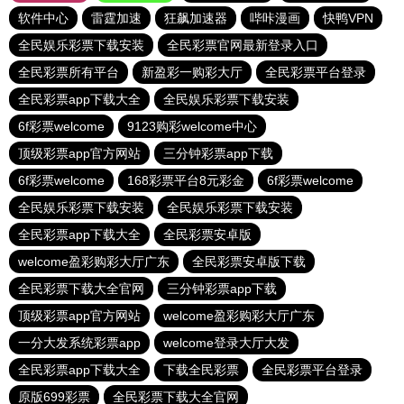
软件中心
雷霆加速
狂飙加速器
哔咔漫画
快鸭VPN
全民娱乐彩票下载安装
全民彩票官网最新登录入口
全民彩票所有平台
新盈彩一购彩大厅
全民彩票平台登录
全民彩票app下载大全
全民娱乐彩票下载安装
6f彩票welcome
9123购彩welcome中心
顶级彩票app官方网站
三分钟彩票app下载
6f彩票welcome
168彩票平台8元彩金
6f彩票welcome
全民娱乐彩票下载安装
全民娱乐彩票下载安装
全民彩票app下载大全
全民彩票安卓版
welcome盈彩购彩大厅广东
全民彩票安卓版下载
全民彩票下载大全官网
三分钟彩票app下载
顶级彩票app官方网站
welcome盈彩购彩大厅广东
一分大发系统彩票app
welcome登录大厅大发
全民彩票app下载大全
下载全民彩票
全民彩票平台登录
原版699彩票
全民彩票下载大全官网