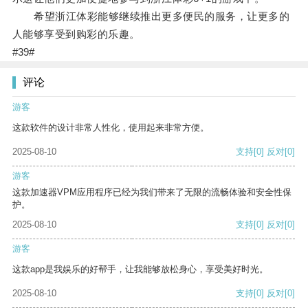
希望浙江体彩能够继续推出更多便民的服务，让更多的
人能够享受到购彩的乐趣。
#39#
评论
游客
这款软件的设计非常人性化，使用起来非常方便。
2025-08-10
支持
[0]
反对
[0]
游客
这款加速器VPM应用程序已经为我们带来了无限的流畅体验和安全性保
护。
2025-08-10
支持
[0]
反对
[0]
游客
这款app是我娱乐的好帮手，让我能够放松身心，享受美好时光。
2025-08-10
支持
[0]
反对
[0]