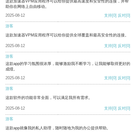
这款加速器VPM应用程序可以给你提供最高速度和安全性的连接，并帮
助你在网络上自由移动。
2025-08-12
支持
[0]
反对
[0]
游客
这款加速器VPM应用程序可以给你提供全球覆盖和最高安全性的连接。
2025-08-12
支持
[0]
反对
[0]
游客
这款app的学习氛围很浓厚，能够激励我不断学习，让我能够取得更好的
成绩。
2025-08-12
支持
[0]
反对
[0]
游客
这款软件的功能非常全面，可以满足我所有需求。
2025-08-12
支持
[0]
反对
[0]
游客
这款app就像我的私人助理，随时随地为我的办公提供帮助。