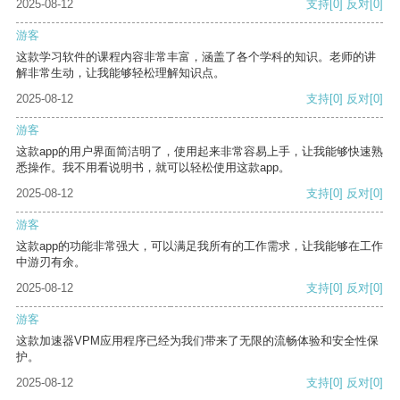
2025-08-12
支持
[0]
反对
[0]
游客
这款学习软件的课程内容非常丰富，涵盖了各个学科的知识。老师的讲
解非常生动，让我能够轻松理解知识点。
2025-08-12
支持
[0]
反对
[0]
游客
这款app的用户界面简洁明了，使用起来非常容易上手，让我能够快速熟
悉操作。我不用看说明书，就可以轻松使用这款app。
2025-08-12
支持
[0]
反对
[0]
游客
这款app的功能非常强大，可以满足我所有的工作需求，让我能够在工作
中游刃有余。
2025-08-12
支持
[0]
反对
[0]
游客
这款加速器VPM应用程序已经为我们带来了无限的流畅体验和安全性保
护。
2025-08-12
支持
[0]
反对
[0]