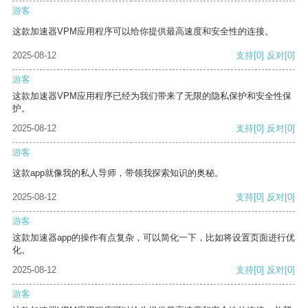
游客
这款加速器VPM应用程序可以给你提供最高速度和安全性的连接。
2025-08-12
支持
[0]
反对
[0]
游客
这款加速器VPM应用程序已经为我们带来了无限的隐私保护和安全性保
护。
2025-08-12
支持
[0]
反对
[0]
游客
这款app就像我的私人导师，带领我探索知识的奥秘。
2025-08-12
支持
[0]
反对
[0]
游客
这款加速器app的操作有点复杂，可以简化一下，比如将设置页面进行优
化。
2025-08-12
支持
[0]
反对
[0]
游客