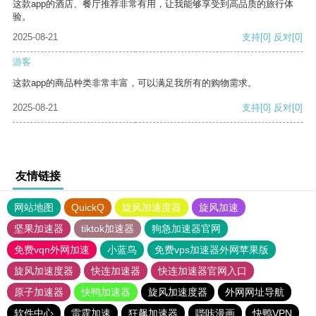
这款app的酒店、餐厅推荐非常有用，让我能够享受到高品质的旅行体
验。
2025-08-21
支持
[0]
反对
[0]
游客
这款app的商品种类非常丰富，可以满足我所有的购物需求。
2025-08-21
支持
[0]
反对
[0]
友情链接
网站地图
QuickQ
旋风加速度器
旋风加速
坚果加速器
tiktok加速器
狗急加速器官网
免费vqn外网加速
小蓝鸟
免费vps加速器外网苹果版
旋风加速度器
快连加速器
快连加速器官网入口
原子加速器
快鸭加速器
旋风加速度器
外网网址导航
软件中心
雷霆加速
狂飙加速器
哔咔漫画
快鸭VPN