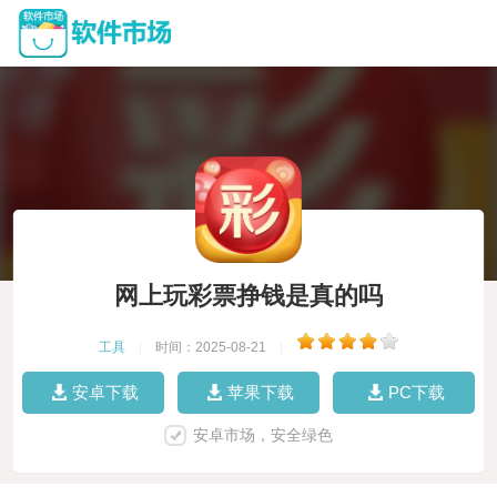
网上玩彩票挣钱是真的吗
工具
|
时间：2025-08-21
|
安卓下载
苹果下载
PC下载
安卓市场，安全绿色