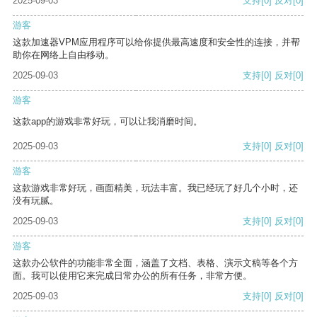
2025-09-03
支持
[0]
反对
[0]
游客
这款加速器VPM应用程序可以给你提供最高速度和安全性的连接，并帮
助你在网络上自由移动。
2025-09-03
支持
[0]
反对
[0]
游客
这款app的游戏非常好玩，可以让我消磨时间。
2025-09-03
支持
[0]
反对
[0]
游客
这款游戏非常好玩，画面精美，玩法丰富。我已经玩了好几个小时，还
没有玩腻。
2025-09-03
支持
[0]
反对
[0]
游客
这款办公软件的功能非常全面，涵盖了文档、表格、演示文稿等各个方
面。我可以使用它来完成日常办公的所有任务，非常方便。
2025-09-03
支持
[0]
反对
[0]