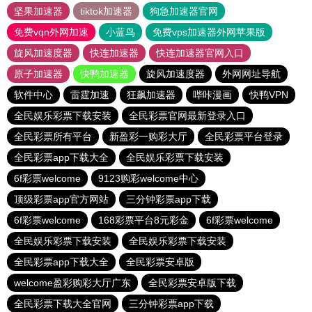
坚果加速器
tiktok加速器
狗急加速器官网
免费vqn外网加速
小蓝鸟
免费vps加速器外网苹果版
旋风加速度器
快连加速器
快连加速器官网入口
原子加速器
快鸭加速器
旋风加速度器
外网网址导航
软件中心
雷霆加速
狂飙加速器
哔咔漫画
快鸭VPN
全民娱乐彩票下载安装
全民彩票官网最新登录入口
全民彩票所有平台
新盈彩一购彩大厅
全民彩票平台登录
全民彩票app下载大全
全民娱乐彩票下载安装
6f彩票welcome
9123购彩welcome中心
顶级彩票app官方网站
三分钟彩票app下载
6f彩票welcome
168彩票平台8元彩金
6f彩票welcome
全民娱乐彩票下载安装
全民娱乐彩票下载安装
全民彩票app下载大全
全民彩票安卓版
welcome盈彩购彩大厅广东
全民彩票安卓版下载
全民彩票下载大全官网
三分钟彩票app下载