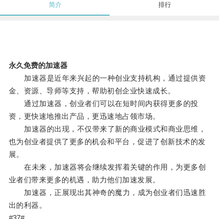
简介
排行
永久免费的加速器
加速器是近年来兴起的一种创业支持机构，通过提供资
金、资源、导师等支持，帮助初创企业快速成长。
通过加速器，创业者们可以在短时间内获得更多的投
资，更快速地推出产品，更迅速地占领市场。
加速器的出现，不仅带来了新的商业模式和商业思维，
也为创业者提供了更多的机会和平台，促进了创新技术的发
展。
在未来，加速器将会继续发挥着关键的作用，为更多创
业者们带来更多的机遇，助力他们加速发展。
加速器，正展现出其神奇的魔力，成为创业者们迅速胜
出的利器。
#37#