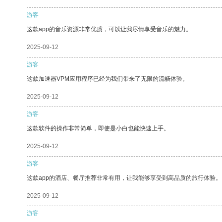
游客
这款app的音乐资源非常优质，可以让我尽情享受音乐的魅力。
2025-09-12
游客
这款加速器VPM应用程序已经为我们带来了无限的流畅体验。
2025-09-12
游客
这款软件的操作非常简单，即使是小白也能快速上手。
2025-09-12
游客
这款app的酒店、餐厅推荐非常有用，让我能够享受到高品质的旅行体验。
2025-09-12
游客