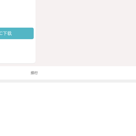
PC下载
排行