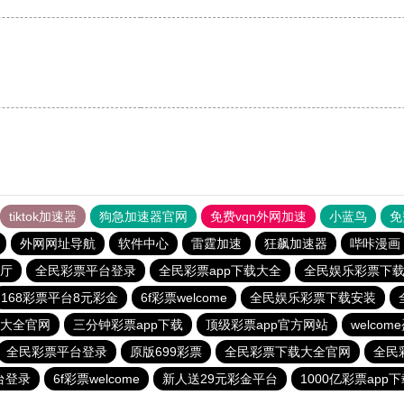
tiktok加速器
狗急加速器官网
免费vqn外网加速
小蓝鸟
免
外网网址导航
软件中心
雷霆加速
狂飙加速器
哔咔漫画
厅
全民彩票平台登录
全民彩票app下载大全
全民娱乐彩票下
168彩票平台8元彩金
6f彩票welcome
全民娱乐彩票下载安装
大全官网
三分钟彩票app下载
顶级彩票app官方网站
welco
全民彩票平台登录
原版699彩票
全民彩票下载大全官网
全民
台登录
6f彩票welcome
新人送29元彩金平台
1000亿彩票app