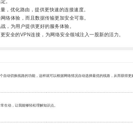
稳定。
量，优化路由，提供更快速的连接速度。
网络体验，而且数据传输更加安全可靠。
战，为用户提供更好的服务体验。
更安全的VPN连接，为网络安全领域注入一股新的活力。
一个自动切换线路的功能，这样就可以根据网络情况自动选择最优的线路，从而获得更
非常生动，让我能够轻松理解知识点。