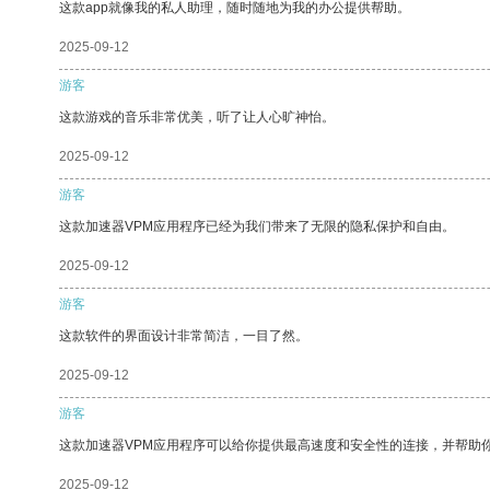
这款app就像我的私人助理，随时随地为我的办公提供帮助。
2025-09-12
游客
这款游戏的音乐非常优美，听了让人心旷神怡。
2025-09-12
游客
这款加速器VPM应用程序已经为我们带来了无限的隐私保护和自由。
2025-09-12
游客
这款软件的界面设计非常简洁，一目了然。
2025-09-12
游客
这款加速器VPM应用程序可以给你提供最高速度和安全性的连接，并帮助
2025-09-12