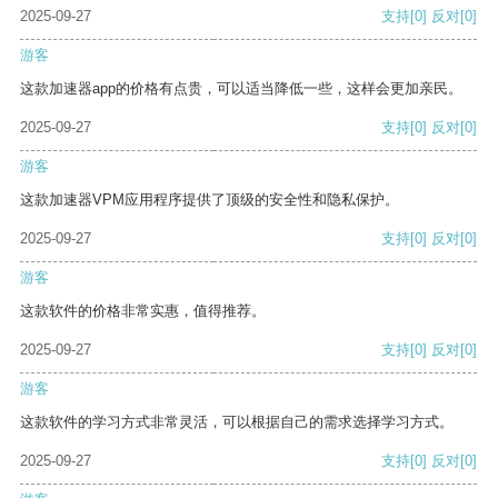
2025-09-27
支持
[0]
反对
[0]
游客
这款加速器app的价格有点贵，可以适当降低一些，这样会更加亲民。
2025-09-27
支持
[0]
反对
[0]
游客
这款加速器VPM应用程序提供了顶级的安全性和隐私保护。
2025-09-27
支持
[0]
反对
[0]
游客
这款软件的价格非常实惠，值得推荐。
2025-09-27
支持
[0]
反对
[0]
游客
这款软件的学习方式非常灵活，可以根据自己的需求选择学习方式。
2025-09-27
支持
[0]
反对
[0]