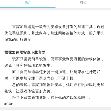
简介
排行
雷霆加速器是一款专为安卓设备打造的加速工具，通过
优化手机系统，释放内存，加速网络连接等方式，提升手机
游戏的运行速度。
雷霆加速器安卓下载官网
玩家只需要简单设置，便可享受到更流畅的游戏体验，
避免卡顿和掉帧现象的发生。
而且雷霆加速器还支持一键加速，让玩家在进行游戏
时，可以更加专注于游戏内容，不受干扰。
总的来说，雷霆加速器让安卓手机用户在玩游戏时更加
畅快，让游戏体验更加完美。
赶快下载雷霆加速器，提升你的游戏体验吧！。
#37#