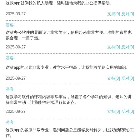
这款app就像我的私人助理，随时随地为我的办公提供帮助。
2025-09-27
支持
[0]
反对
[0]
游客
这款办公软件的界面设计非常简洁，使用起来非常方便。功能的布局也
很合理，一目了然。
2025-09-27
支持
[0]
反对
[0]
游客
这款app的老师非常专业，教学水平很高，让我能够学到实用的知识。
2025-09-27
支持
[0]
反对
[0]
游客
这款学习软件的课程内容非常丰富，涵盖了各个学科的知识。老师的讲
解非常生动，让我能够轻松理解知识点。
2025-09-27
支持
[0]
反对
[0]
游客
这款app的客服非常专业，遇到问题总是能够及时解决，让我能够安心工
作。