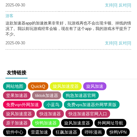
2025-09-30
支持
[0]
反对
[0]
游客
这款加速器app的加速效果非常好，玩游戏再也不会出现卡顿、掉线的情
况了。我以前玩游戏经常会输，现在有了这个app，我的游戏水平提升了
不少。
2025-09-30
支持
[0]
反对
[0]
友情链接
网站地图
QuickQ
旋风加速度器
旋风加速
坚果加速器
tiktok加速器
狗急加速器官网
免费vqn外网加速
小蓝鸟
免费vps加速器外网苹果版
旋风加速度器
快连加速器
快连加速器官网入口
原子加速器
快鸭加速器
旋风加速度器
外网网址导航
软件中心
雷霆加速
狂飙加速器
哔咔漫画
快鸭VPN