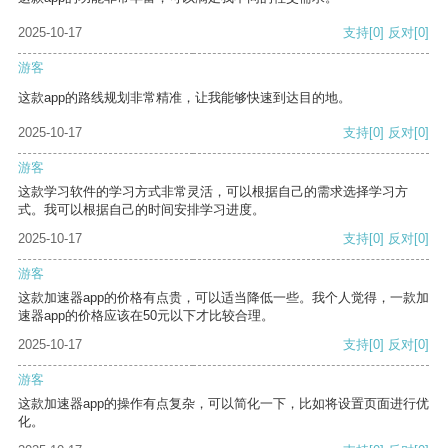
2025-10-17
支持
[0]
反对
[0]
游客
这款app的路线规划非常精准，让我能够快速到达目的地。
2025-10-17
支持
[0]
反对
[0]
游客
这款学习软件的学习方式非常灵活，可以根据自己的需求选择学习方
式。我可以根据自己的时间安排学习进度。
2025-10-17
支持
[0]
反对
[0]
游客
这款加速器app的价格有点贵，可以适当降低一些。我个人觉得，一款加
速器app的价格应该在50元以下才比较合理。
2025-10-17
支持
[0]
反对
[0]
游客
这款加速器app的操作有点复杂，可以简化一下，比如将设置页面进行优
化。