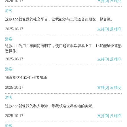
2025-10-17
支持
[0]
反对
[0]
游客
这款app就像我的社交平台，让我能够与志同道合的朋友一起交流。
2025-10-17
支持
[0]
反对
[0]
游客
这款app的用户界面简洁明了，使用起来非常容易上手，让我能够快速熟
悉操作。
2025-10-17
支持
[0]
反对
[0]
游客
我喜欢这个软件 作者加油
2025-10-17
支持
[0]
反对
[0]
游客
这款app就像我的私人导游，带我领略世界各地的美景。
2025-10-17
支持
[0]
反对
[0]
游客