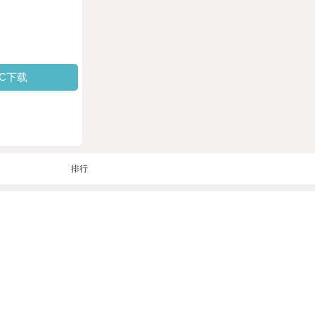
PC下载
排行