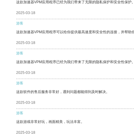
这款加速器VPM应用程序已经为我们带来了无限的隐私保护和安全性保护
2025-03-18
游客
这款加速器VPM应用程序可以给你提供最高速度和安全性的连接，并帮助
2025-03-18
游客
这款加速器VPM应用程序已经为我们带来了无限的隐私保护和安全性保护
2025-03-18
游客
这款软件的售后服务非常好，遇到问题都能得到及时解决。
2025-03-18
游客
这款游戏非常好玩，画面精美，玩法丰富。
2025-03-18