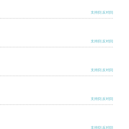
支持
[0]
反对
[0]
支持
[0]
反对
[0]
支持
[0]
反对
[0]
支持
[0]
反对
[0]
支持
[0]
反对
[0]