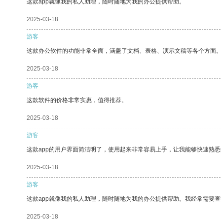
这款app就像我的私人助理，随时随地为我的办公提供帮助。
2025-03-18
游客
这款办公软件的功能非常全面，涵盖了文档、表格、演示文稿等各个方面
2025-03-18
游客
这款软件的价格非常实惠，值得推荐。
2025-03-18
游客
这款app的用户界面简洁明了，使用起来非常容易上手，让我能够快速熟
2025-03-18
游客
这款app就像我的私人助理，随时随地为我的办公提供帮助。我经常需要查
2025-03-18