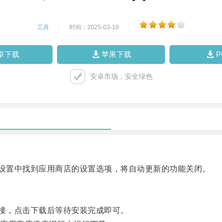
工具
|
时间：2025-03-18
|
卓下载
苹果下载
安卓市场，安全绿色
设置中找到应用商店的设置选项，将自动更新的功能关闭。
接，点击下载后等待安装完成即可。