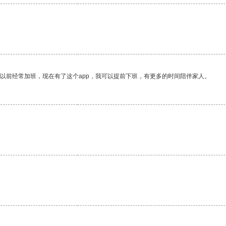
我以前经常加班，现在有了这个app，我可以提前下班，有更多的时间陪伴家人。