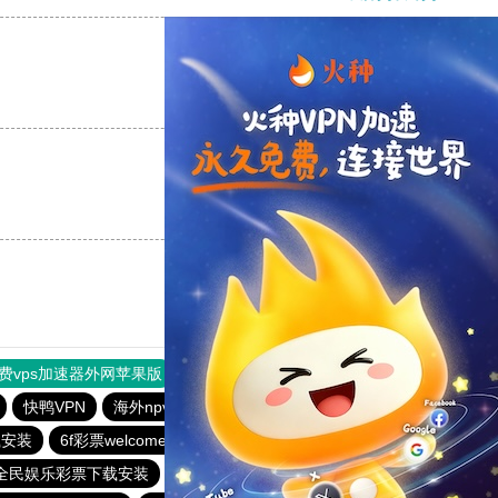
支持
[0]
反对
[0]
支持
[0]
反对
[0]
费vps加速器外网苹果版
旋风加速度器
快连加速器
快鸭VPN
海外npv加速器官网
全民娱乐彩票下载安装
载安装
6f彩票welcome
9123购彩welcome中心
全民娱乐彩票下载安装
全民彩票app下载大全
全民彩票安卓版