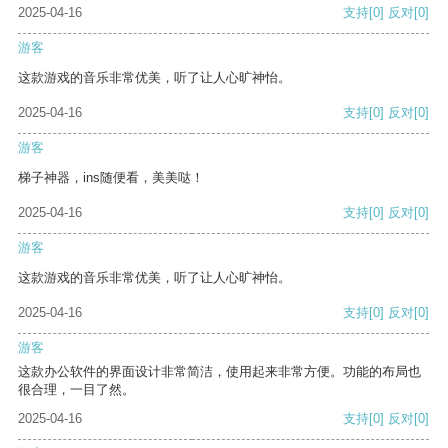
2025-04-16
支持
[0]
反对
[0]
游客
这款游戏的音乐非常优美，听了让人心旷神怡。
2025-04-16
支持
[0]
反对
[0]
游客
梯子神器，ins随便看，美美哒！
2025-04-16
支持
[0]
反对
[0]
游客
这款游戏的音乐非常优美，听了让人心旷神怡。
2025-04-16
支持
[0]
反对
[0]
游客
这款办公软件的界面设计非常简洁，使用起来非常方便。功能的布局也
很合理，一目了然。
2025-04-16
支持
[0]
反对
[0]