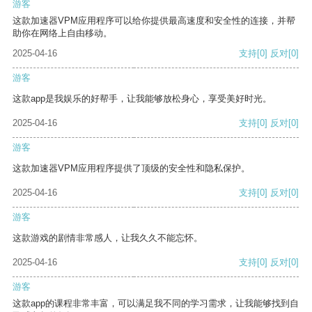
游客
这款加速器VPM应用程序可以给你提供最高速度和安全性的连接，并帮
助你在网络上自由移动。
2025-04-16
支持
[0]
反对
[0]
游客
这款app是我娱乐的好帮手，让我能够放松身心，享受美好时光。
2025-04-16
支持
[0]
反对
[0]
游客
这款加速器VPM应用程序提供了顶级的安全性和隐私保护。
2025-04-16
支持
[0]
反对
[0]
游客
这款游戏的剧情非常感人，让我久久不能忘怀。
2025-04-16
支持
[0]
反对
[0]
游客
这款app的课程非常丰富，可以满足我不同的学习需求，让我能够找到自