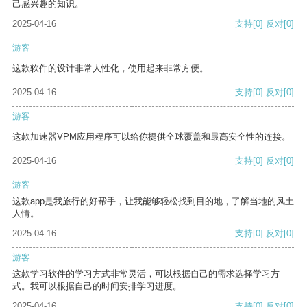
己感兴趣的知识。
2025-04-16
支持
[0]
反对
[0]
游客
这款软件的设计非常人性化，使用起来非常方便。
2025-04-16
支持
[0]
反对
[0]
游客
这款加速器VPM应用程序可以给你提供全球覆盖和最高安全性的连接。
2025-04-16
支持
[0]
反对
[0]
游客
这款app是我旅行的好帮手，让我能够轻松找到目的地，了解当地的风土
人情。
2025-04-16
支持
[0]
反对
[0]
游客
这款学习软件的学习方式非常灵活，可以根据自己的需求选择学习方
式。我可以根据自己的时间安排学习进度。
2025-04-16
支持
[0]
反对
[0]