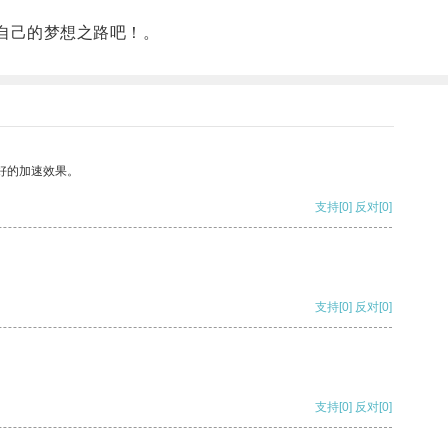
自己的梦想之路吧！。
好的加速效果。
支持
[0]
反对
[0]
支持
[0]
反对
[0]
支持
[0]
反对
[0]