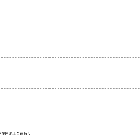
。
。
你在网络上自由移动。