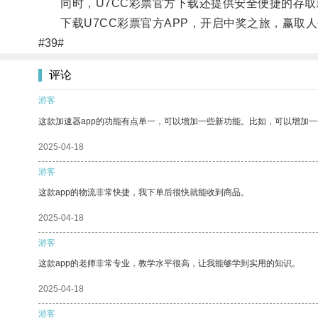
同时，U7CC彩票官方下载还提供安全便捷的存取
下载U7CC彩票官方APP，开启中奖之旅，赢取人
#39#
评论
游客
这款加速器app的功能有点单一，可以增加一些新功能。比如，可以增加
2025-04-18
游客
这款app的物流非常快捷，我下单后很快就能收到商品。
2025-04-18
游客
这款app的老师非常专业，教学水平很高，让我能够学到实用的知识。
2025-04-18
游客