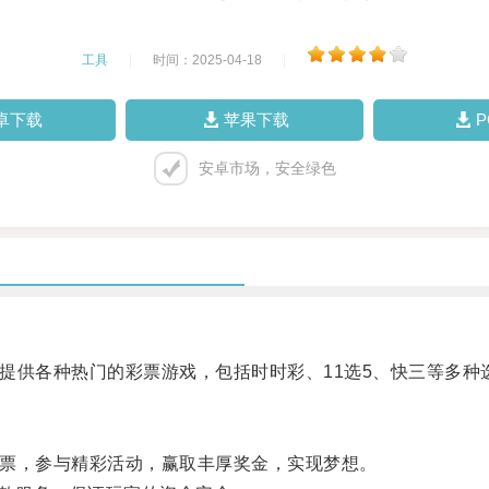
工具
|
时间：2025-04-18
|
卓下载
苹果下载
安卓市场，安全绿色
提供各种热门的彩票游戏，包括时时彩、11选5、快三等多种
彩票，参与精彩活动，赢取丰厚奖金，实现梦想。