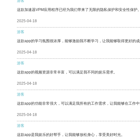
游客
这款加速器VPM应用程序已经为我们带来了无限的隐私保护和安全性保护
2025-04-18
游客
这款app的学习氛围很浓厚，能够激励我不断学习，让我能够取得更好的成
2025-04-18
游客
这款app的视频资源非常丰富，可以满足我不同的娱乐需求。
2025-04-18
游客
这款app的功能非常强大，可以满足我所有的工作需求，让我能够在工作
2025-04-18
游客
这款app是我娱乐的好帮手，让我能够放松身心，享受美好时光。