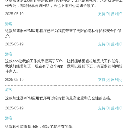
这款加速器app简直是居家旅行必备神器，无论是看视频、玩游戏还是工
作办公，都能畅享高速网络，再也不用担心网速卡顿了。
2025-05-19
支持
[0]
反对
[0]
游客
这款加速器VPM应用程序已经为我们带来了无限的隐私保护和安全性保
护。
2025-05-19
支持
[0]
反对
[0]
游客
这款app让我的工作效率提高了50%，让我能够更轻松地完成工作任务。
我以前经常加班，现在有了这个app，我可以提前下班，有更多的时间陪
伴家人。
2025-05-19
支持
[0]
反对
[0]
游客
这款加速器VPM应用程序可以给你提供最高速度和安全性的连接。
2025-05-19
支持
[0]
反对
[0]
游客
这款软件简直是神器，解决了我所有问题。