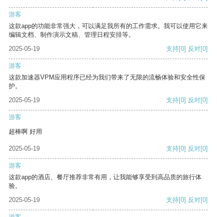
游客
这款app的功能非常强大，可以满足我所有的工作需求。我可以使用它来
编辑文档、制作演示文稿、管理日程安排等。
2025-05-19
支持
[0]
反对
[0]
游客
这款加速器VPM应用程序已经为我们带来了无限的流畅体验和安全性保
护。
2025-05-19
支持
[0]
反对
[0]
游客
超棒啊 好用
2025-05-19
支持
[0]
反对
[0]
游客
这款app的酒店、餐厅推荐非常有用，让我能够享受到高品质的旅行体
验。
2025-05-19
支持
[0]
反对
[0]
游客