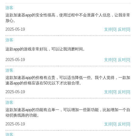
游客
这款加速器app的安全性很高，使用过程中不会泄露个人信息，让我非常
放心。
2025-05-19
支持
[0]
反对
[0]
游客
这款app的游戏非常好玩，可以让我消磨时间。
2025-05-19
支持
[0]
反对
[0]
游客
这款加速器app的价格有点贵，可以适当降低一些。我个人觉得，一款加
速器app的价格应该在50元以下才比较合理。
2025-05-19
支持
[0]
反对
[0]
游客
这款加速器app的功能有点单一，可以增加一些新功能，比如增加一个自
动切换线路的功能。
2025-05-19
支持
[0]
反对
[0]
游客