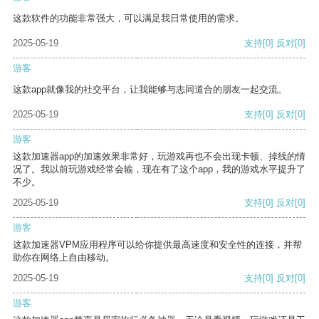
这款软件的功能非常强大，可以满足我日常使用的需求。
2025-05-19
支持
[0]
反对
[0]
游客
这款app就像我的社交平台，让我能够与志同道合的朋友一起交流。
2025-05-19
支持
[0]
反对
[0]
游客
这款加速器app的加速效果非常好，玩游戏再也不会出现卡顿、掉线的情
况了。我以前玩游戏经常会输，现在有了这个app，我的游戏水平提升了
不少。
2025-05-19
支持
[0]
反对
[0]
游客
这款加速器VPM应用程序可以给你提供最高速度和安全性的连接，并帮
助你在网络上自由移动。
2025-05-19
支持
[0]
反对
[0]
游客