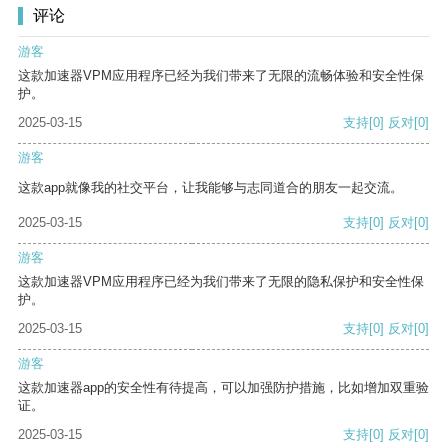
评论
游客
这款加速器VPM应用程序已经为我们带来了无限的流畅体验和安全性保
护。
2025-03-15
支持
[0]
反对
[0]
游客
这款app就像我的社交平台，让我能够与志同道合的朋友一起交流。
2025-03-15
支持
[0]
反对
[0]
游客
这款加速器VPM应用程序已经为我们带来了无限的隐私保护和安全性保
护。
2025-03-15
支持
[0]
反对
[0]
游客
这款加速器app的安全性有待提高，可以加强防护措施，比如增加双重验
证。
2025-03-15
支持
[0]
反对
[0]