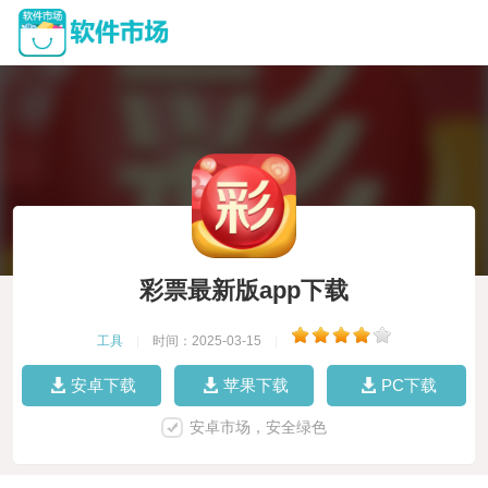
彩票最新版app下载
工具
|
时间：2025-03-15
|
安卓下载
苹果下载
PC下载
安卓市场，安全绿色