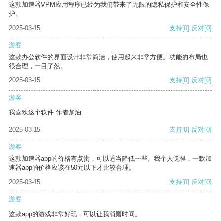
这款加速器VPM应用程序已经为我们带来了无限的隐私保护和安全性保
护。
2025-03-15
支持
[0]
反对
[0]
游客
这款办公软件的界面设计非常简洁，使用起来非常方便。功能的布局也
很合理，一目了然。
2025-03-15
支持
[0]
反对
[0]
游客
我喜欢这个软件 作者加油
2025-03-15
支持
[0]
反对
[0]
游客
这款加速器app的价格有点贵，可以适当降低一些。我个人觉得，一款加
速器app的价格应该在50元以下才比较合理。
2025-03-15
支持
[0]
反对
[0]
游客
这款app的游戏非常好玩，可以让我消磨时间。