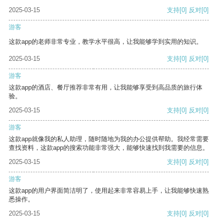
2025-03-15
支持
[0]
反对
[0]
游客
这款app的老师非常专业，教学水平很高，让我能够学到实用的知识。
2025-03-15
支持
[0]
反对
[0]
游客
这款app的酒店、餐厅推荐非常有用，让我能够享受到高品质的旅行体
验。
2025-03-15
支持
[0]
反对
[0]
游客
这款app就像我的私人助理，随时随地为我的办公提供帮助。我经常需要
查找资料，这款app的搜索功能非常强大，能够快速找到我需要的信息。
2025-03-15
支持
[0]
反对
[0]
游客
这款app的用户界面简洁明了，使用起来非常容易上手，让我能够快速熟
悉操作。
2025-03-15
支持
[0]
反对
[0]