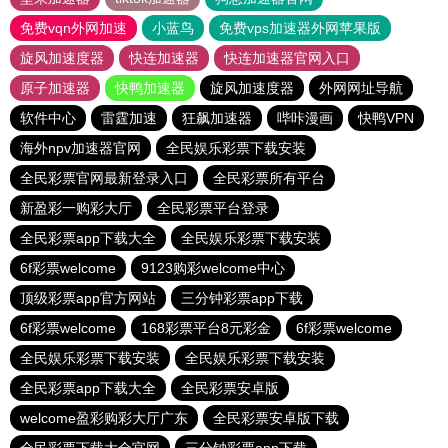
免费vqn外网加速
小蓝鸟
免费vps加速器外网苹果版
旋风加速度器
快连加速器
快连加速器官网入口
原子加速器
快鸭加速器
旋风加速度器
外网网址导航
软件中心
雷霆加速
狂飙加速器
哔咔漫画
快鸭VPN
海外npv加速器官网
全民娱乐彩票下载安装
全民彩票官网最新登录入口
全民彩票所有平台
新盈彩一购彩大厅
全民彩票平台登录
全民彩票app下载大全
全民娱乐彩票下载安装
6f彩票welcome
9123购彩welcome中心
顶级彩票app官方网站
三分钟彩票app下载
6f彩票welcome
168彩票平台8元彩金
6f彩票welcome
全民娱乐彩票下载安装
全民娱乐彩票下载安装
全民彩票app下载大全
全民彩票安卓版
welcome盈彩购彩大厅广东
全民彩票安卓版下载