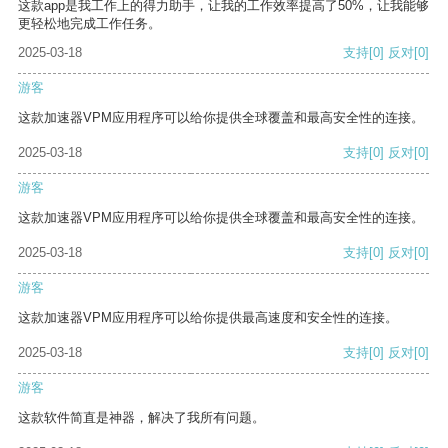
这款app是我工作上的得力助手，让我的工作效率提高了50%，让我能够
更轻松地完成工作任务。
2025-03-18
支持
[0]
反对
[0]
游客
这款加速器VPM应用程序可以给你提供全球覆盖和最高安全性的连接。
2025-03-18
支持
[0]
反对
[0]
游客
这款加速器VPM应用程序可以给你提供全球覆盖和最高安全性的连接。
2025-03-18
支持
[0]
反对
[0]
游客
这款加速器VPM应用程序可以给你提供最高速度和安全性的连接。
2025-03-18
支持
[0]
反对
[0]
游客
这款软件简直是神器，解决了我所有问题。