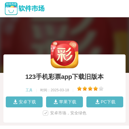
123手机彩票app下载旧版本
工具
|
时间：2025-03-18
|
安卓下载
苹果下载
PC下载
安卓市场，安全绿色