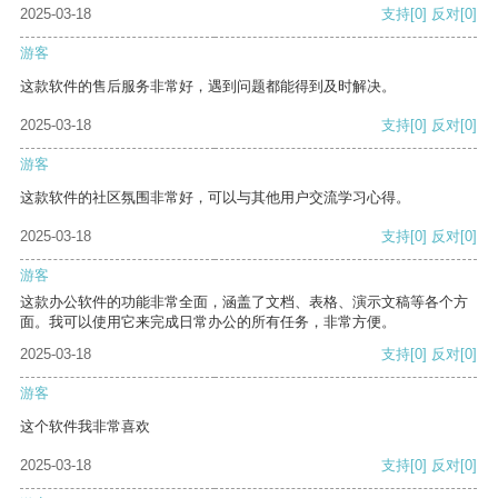
2025-03-18
支持
[0]
反对
[0]
游客
这款软件的售后服务非常好，遇到问题都能得到及时解决。
2025-03-18
支持
[0]
反对
[0]
游客
这款软件的社区氛围非常好，可以与其他用户交流学习心得。
2025-03-18
支持
[0]
反对
[0]
游客
这款办公软件的功能非常全面，涵盖了文档、表格、演示文稿等各个方
面。我可以使用它来完成日常办公的所有任务，非常方便。
2025-03-18
支持
[0]
反对
[0]
游客
这个软件我非常喜欢
2025-03-18
支持
[0]
反对
[0]