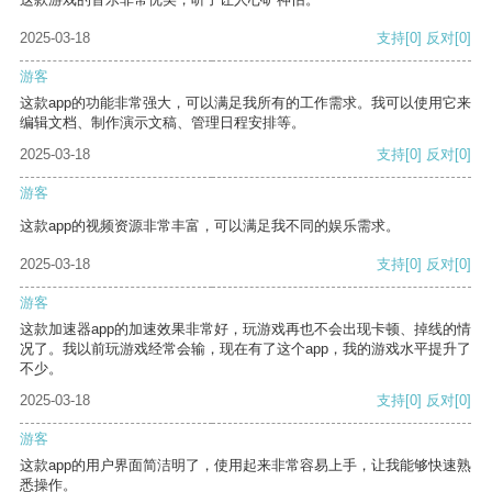
2025-03-18
支持
[0]
反对
[0]
游客
这款app的功能非常强大，可以满足我所有的工作需求。我可以使用它来
编辑文档、制作演示文稿、管理日程安排等。
2025-03-18
支持
[0]
反对
[0]
游客
这款app的视频资源非常丰富，可以满足我不同的娱乐需求。
2025-03-18
支持
[0]
反对
[0]
游客
这款加速器app的加速效果非常好，玩游戏再也不会出现卡顿、掉线的情
况了。我以前玩游戏经常会输，现在有了这个app，我的游戏水平提升了
不少。
2025-03-18
支持
[0]
反对
[0]
游客
这款app的用户界面简洁明了，使用起来非常容易上手，让我能够快速熟
悉操作。