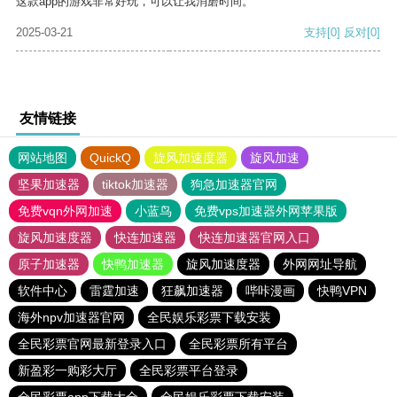
这款app的游戏非常好玩，可以让我消磨时间。
2025-03-21
支持
[0]
反对
[0]
友情链接
网站地图
QuickQ
旋风加速度器
旋风加速
坚果加速器
tiktok加速器
狗急加速器官网
免费vqn外网加速
小蓝鸟
免费vps加速器外网苹果版
旋风加速度器
快连加速器
快连加速器官网入口
原子加速器
快鸭加速器
旋风加速度器
外网网址导航
软件中心
雷霆加速
狂飙加速器
哔咔漫画
快鸭VPN
海外npv加速器官网
全民娱乐彩票下载安装
全民彩票官网最新登录入口
全民彩票所有平台
新盈彩一购彩大厅
全民彩票平台登录