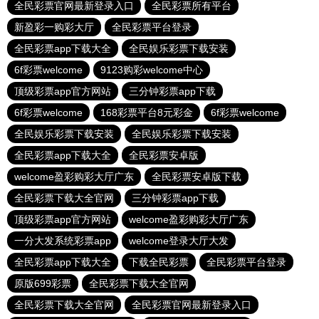
全民彩票官网最新登录入口
全民彩票所有平台
新盈彩一购彩大厅
全民彩票平台登录
全民彩票app下载大全
全民娱乐彩票下载安装
6f彩票welcome
9123购彩welcome中心
顶级彩票app官方网站
三分钟彩票app下载
6f彩票welcome
168彩票平台8元彩金
6f彩票welcome
全民娱乐彩票下载安装
全民娱乐彩票下载安装
全民彩票app下载大全
全民彩票安卓版
welcome盈彩购彩大厅广东
全民彩票安卓版下载
全民彩票下载大全官网
三分钟彩票app下载
顶级彩票app官方网站
welcome盈彩购彩大厅广东
一分大发系统彩票app
welcome登录大厅大发
全民彩票app下载大全
下载全民彩票
全民彩票平台登录
原版699彩票
全民彩票下载大全官网
全民彩票下载大全官网
全民彩票官网最新登录入口