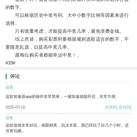
的数字。
可以根据历史中奖号码、大中小数字比例等因素来进行
选择。
只有慎重考虑，才能提高中奖几率，避免浪费金钱。
综上所述，购买彩票时要根据规则选取适合的数字，不
要随意乱选，以提高中奖几率。
愿每位购买者都能幸运中奖！。
#39#
评论
游客
这款加速器app的操作非常简单，一键加速就能开启，非常方便。
2025-03-16
支持
[0]
反对
[0]
游客
这款游戏非常好玩，画面精美，玩法丰富。我已经玩了好几个小时，还
没有玩腻。