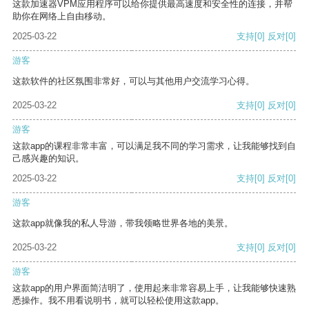
这款加速器VPM应用程序可以给你提供最高速度和安全性的连接，并帮
助你在网络上自由移动。
2025-03-22
支持
[0]
反对
[0]
游客
这款软件的社区氛围非常好，可以与其他用户交流学习心得。
2025-03-22
支持
[0]
反对
[0]
游客
这款app的课程非常丰富，可以满足我不同的学习需求，让我能够找到自
己感兴趣的知识。
2025-03-22
支持
[0]
反对
[0]
游客
这款app就像我的私人导游，带我领略世界各地的美景。
2025-03-22
支持
[0]
反对
[0]
游客
这款app的用户界面简洁明了，使用起来非常容易上手，让我能够快速熟
悉操作。我不用看说明书，就可以轻松使用这款app。