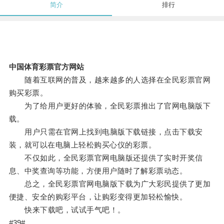
简介
排行
中国体育彩票官方网站
随着互联网的普及，越来越多的人选择在全民彩票官网
购买彩票。
为了给用户更好的体验，全民彩票推出了官网电脑版下
载。
用户只需在官网上找到电脑版下载链接，点击下载安
装，就可以在电脑上轻松购买心仪的彩票。
不仅如此，全民彩票官网电脑版还提供了实时开奖信
息、中奖查询等功能，方便用户随时了解彩票动态。
总之，全民彩票官网电脑版下载为广大彩民提供了更加
便捷、安全的购彩平台，让购彩变得更加轻松愉快。
快来下载吧，试试手气吧！。
#39#