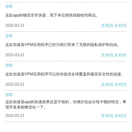
游客
这款app的物流非常快捷，我下单后很快就能收到商品。
2025-03-23
支持
[0]
反对
[0]
游客
这款加速器VPM应用程序已经为我们带来了无限的隐私保护和自由。
2025-03-23
支持
[0]
反对
[0]
游客
这款加速器VPM应用程序可以给你提供全球覆盖和最高安全性的连接。
2025-03-23
支持
[0]
反对
[0]
游客
这款加速器app的加速效果还是不错的，但偶尔也会出现卡顿的情况，希
望开发者能够优化一下。
2025-03-23
支持
[0]
反对
[0]