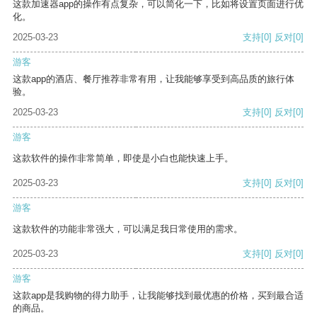
这款加速器app的操作有点复杂，可以简化一下，比如将设置页面进行优
化。
2025-03-23
支持
[0]
反对
[0]
游客
这款app的酒店、餐厅推荐非常有用，让我能够享受到高品质的旅行体
验。
2025-03-23
支持
[0]
反对
[0]
游客
这款软件的操作非常简单，即使是小白也能快速上手。
2025-03-23
支持
[0]
反对
[0]
游客
这款软件的功能非常强大，可以满足我日常使用的需求。
2025-03-23
支持
[0]
反对
[0]
游客
这款app是我购物的得力助手，让我能够找到最优惠的价格，买到最合适
的商品。