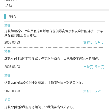
#39#
评论
游客
这款加速器VPM应用程序可以给你提供最高速度和安全性的连接，并帮
助你在网络上自由移动。
2025-03-23
支持
[0]
反对
[0]
游客
这款app的老师非常专业，教学水平很高，让我能够学到实用的知识。
2025-03-23
支持
[0]
反对
[0]
游客
这款app的路线规划非常精准，让我能够快速到达目的地。
2025-03-23
支持
[0]
反对
[0]
游客
这款app就像我的财务顾问，让我能够省钱又省心。