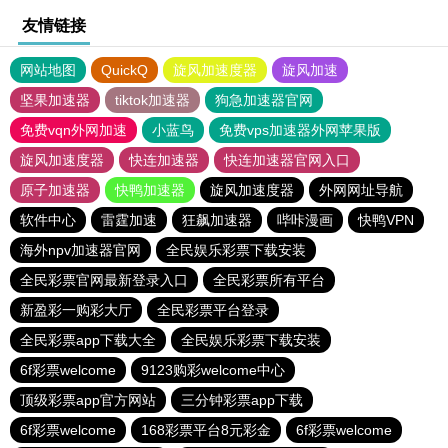
友情链接
网站地图
QuickQ
旋风加速度器
旋风加速
坚果加速器
tiktok加速器
狗急加速器官网
免费vqn外网加速
小蓝鸟
免费vps加速器外网苹果版
旋风加速度器
快连加速器
快连加速器官网入口
原子加速器
快鸭加速器
旋风加速度器
外网网址导航
软件中心
雷霆加速
狂飙加速器
哔咔漫画
快鸭VPN
海外npv加速器官网
全民娱乐彩票下载安装
全民彩票官网最新登录入口
全民彩票所有平台
新盈彩一购彩大厅
全民彩票平台登录
全民彩票app下载大全
全民娱乐彩票下载安装
6f彩票welcome
9123购彩welcome中心
顶级彩票app官方网站
三分钟彩票app下载
6f彩票welcome
168彩票平台8元彩金
6f彩票welcome