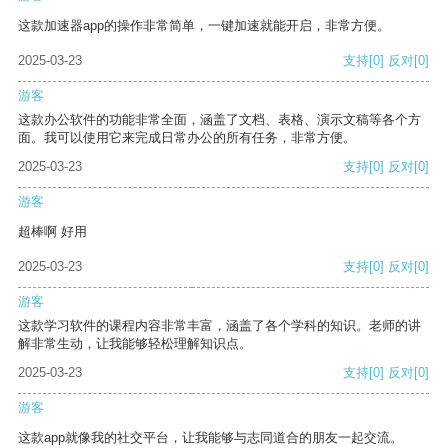
这款加速器app的操作非常简单，一键加速就能开启，非常方便。
2025-03-23
支持
[0]
反对
[0]
游客
这款办公软件的功能非常全面，涵盖了文档、表格、演示文稿等各个方
面。我可以使用它来完成日常办公的所有任务，非常方便。
2025-03-23
支持
[0]
反对
[0]
游客
超棒啊 好用
2025-03-23
支持
[0]
反对
[0]
游客
这款学习软件的课程内容非常丰富，涵盖了各个学科的知识。老师的讲
解非常生动，让我能够轻松理解知识点。
2025-03-23
支持
[0]
反对
[0]
游客
这款app就像我的社交平台，让我能够与志同道合的朋友一起交流。