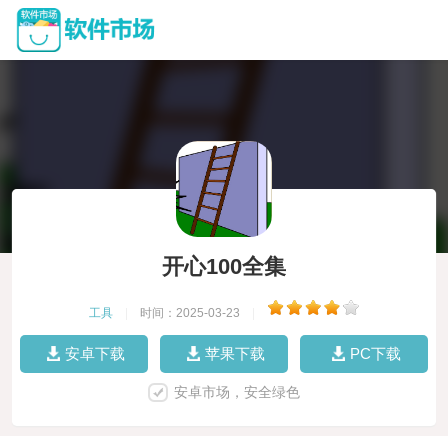
开心100全集
工具
|
时间：2025-03-23
|
安卓下载
苹果下载
PC下载
安卓市场，安全绿色