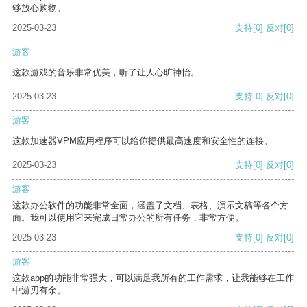
够放心购物。
2025-03-23
支持
[0]
反对
[0]
游客
这款游戏的音乐非常优美，听了让人心旷神怡。
2025-03-23
支持
[0]
反对
[0]
游客
这款加速器VPM应用程序可以给你提供最高速度和安全性的连接。
2025-03-23
支持
[0]
反对
[0]
游客
这款办公软件的功能非常全面，涵盖了文档、表格、演示文稿等各个方
面。我可以使用它来完成日常办公的所有任务，非常方便。
2025-03-23
支持
[0]
反对
[0]
游客
这款app的功能非常强大，可以满足我所有的工作需求，让我能够在工作
中游刃有余。