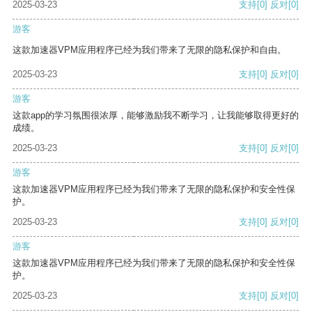
2025-03-23
支持
[0]
反对
[0]
游客
这款加速器VPM应用程序已经为我们带来了无限的隐私保护和自由。
2025-03-23
支持
[0]
反对
[0]
游客
这款app的学习氛围很浓厚，能够激励我不断学习，让我能够取得更好的
成绩。
2025-03-23
支持
[0]
反对
[0]
游客
这款加速器VPM应用程序已经为我们带来了无限的隐私保护和安全性保
护。
2025-03-23
支持
[0]
反对
[0]
游客
这款加速器VPM应用程序已经为我们带来了无限的隐私保护和安全性保
护。
2025-03-23
支持
[0]
反对
[0]