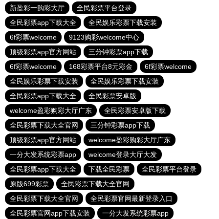
新盈彩一购彩大厅
全民彩票平台登录
全民彩票app下载大全
全民娱乐彩票下载安装
6f彩票welcome
9123购彩welcome中心
顶级彩票app官方网站
三分钟彩票app下载
6f彩票welcome
168彩票平台8元彩金
6f彩票welcome
全民娱乐彩票下载安装
全民娱乐彩票下载安装
全民彩票app下载大全
全民彩票安卓版
welcome盈彩购彩大厅广东
全民彩票安卓版下载
全民彩票下载大全官网
三分钟彩票app下载
顶级彩票app官方网站
welcome盈彩购彩大厅广东
一分大发系统彩票app
welcome登录大厅大发
全民彩票app下载大全
下载全民彩票
全民彩票平台登录
原版699彩票
全民彩票下载大全官网
全民彩票下载大全官网
全民彩票官网最新登录入口
全民彩票官网app下载安装
一分大发系统彩票app