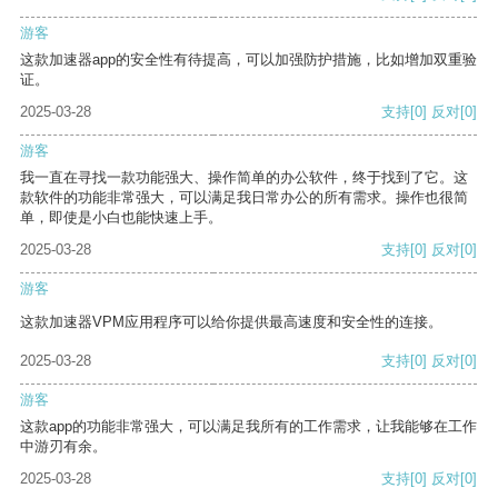
游客
这款加速器app的安全性有待提高，可以加强防护措施，比如增加双重验
证。
2025-03-28
支持
[0]
反对
[0]
游客
我一直在寻找一款功能强大、操作简单的办公软件，终于找到了它。这
款软件的功能非常强大，可以满足我日常办公的所有需求。操作也很简
单，即使是小白也能快速上手。
2025-03-28
支持
[0]
反对
[0]
游客
这款加速器VPM应用程序可以给你提供最高速度和安全性的连接。
2025-03-28
支持
[0]
反对
[0]
游客
这款app的功能非常强大，可以满足我所有的工作需求，让我能够在工作
中游刃有余。
2025-03-28
支持
[0]
反对
[0]