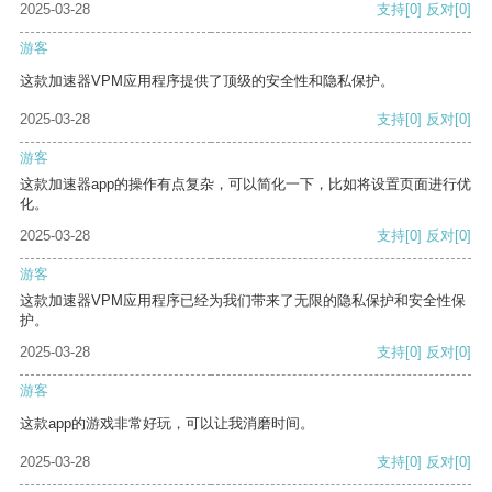
2025-03-28
支持
[0]
反对
[0]
游客
这款加速器VPM应用程序提供了顶级的安全性和隐私保护。
2025-03-28
支持
[0]
反对
[0]
游客
这款加速器app的操作有点复杂，可以简化一下，比如将设置页面进行优
化。
2025-03-28
支持
[0]
反对
[0]
游客
这款加速器VPM应用程序已经为我们带来了无限的隐私保护和安全性保
护。
2025-03-28
支持
[0]
反对
[0]
游客
这款app的游戏非常好玩，可以让我消磨时间。
2025-03-28
支持
[0]
反对
[0]