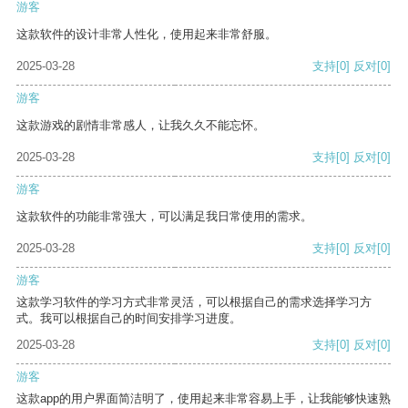
游客
这款软件的设计非常人性化，使用起来非常舒服。
2025-03-28
支持
[0]
反对
[0]
游客
这款游戏的剧情非常感人，让我久久不能忘怀。
2025-03-28
支持
[0]
反对
[0]
游客
这款软件的功能非常强大，可以满足我日常使用的需求。
2025-03-28
支持
[0]
反对
[0]
游客
这款学习软件的学习方式非常灵活，可以根据自己的需求选择学习方
式。我可以根据自己的时间安排学习进度。
2025-03-28
支持
[0]
反对
[0]
游客
这款app的用户界面简洁明了，使用起来非常容易上手，让我能够快速熟