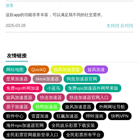
游客
这款app的功能非常丰富，可以满足我不同的社交需求。
2025-03-28
支持
[0]
反对
[0]
友情链接
网站地图
QuickQ
旋风加速度器
旋风加速
坚果加速器
tiktok加速器
狗急加速器官网
免费vqn外网加速
小蓝鸟
免费vps加速器外网苹果版
旋风加速度器
快连加速器
快连加速器官网入口
原子加速器
快鸭加速器
旋风加速度器
外网网址导航
软件中心
雷霆加速
狂飙加速器
哔咔漫画
快鸭VPN
海外npv加速器官网
全民娱乐彩票下载安装
全民彩票官网最新登录入口
全民彩票所有平台