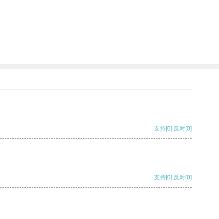
支持
[0]
反对
[0]
支持
[0]
反对
[0]