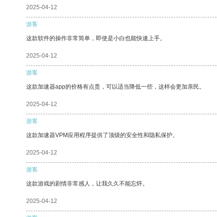
2025-04-12
游客
这款软件的操作非常简单，即使是小白也能快速上手。
2025-04-12
游客
这款加速器app的价格有点贵，可以适当降低一些，这样会更加亲民。
2025-04-12
游客
这款加速器VPM应用程序提供了顶级的安全性和隐私保护。
2025-04-12
游客
这款游戏的剧情非常感人，让我久久不能忘怀。
2025-04-12