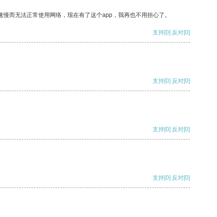
速慢而无法正常使用网络，现在有了这个app，我再也不用担心了。
支持
[0]
反对
[0]
支持
[0]
反对
[0]
支持
[0]
反对
[0]
支持
[0]
反对
[0]