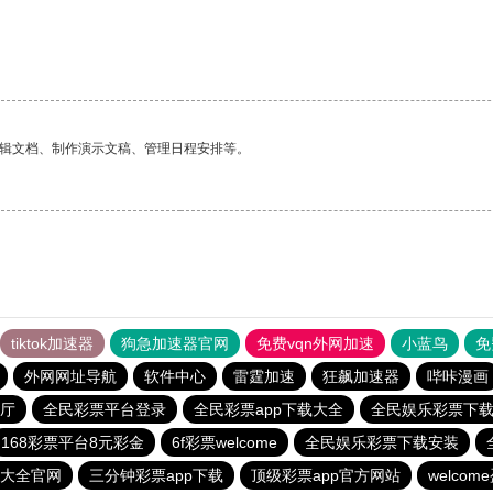
编辑文档、制作演示文稿、管理日程安排等。
tiktok加速器
狗急加速器官网
免费vqn外网加速
小蓝鸟
免
外网网址导航
软件中心
雷霆加速
狂飙加速器
哔咔漫画
厅
全民彩票平台登录
全民彩票app下载大全
全民娱乐彩票下
168彩票平台8元彩金
6f彩票welcome
全民娱乐彩票下载安装
大全官网
三分钟彩票app下载
顶级彩票app官方网站
welco