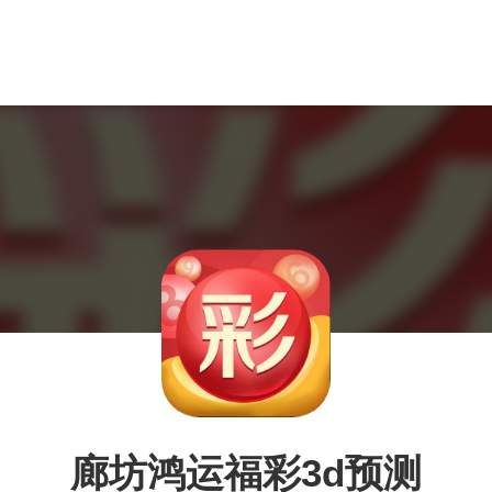
廊坊鸿运福彩3d预测