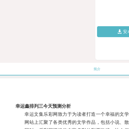
安
简介
幸运鑫排列三今天预测分析
幸运文集乐彩网致力于为读者打造一个幸福的文学
网站上汇聚了各类优秀的文学作品，包括小说、散