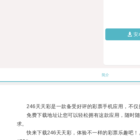
安
简介
246天天彩是一款备受好评的彩票手机应用，不仅
免费下载地址让您可以轻松拥有这款应用，随时随地
求。
快来下载246天天彩，体验不一样的彩票乐趣吧！