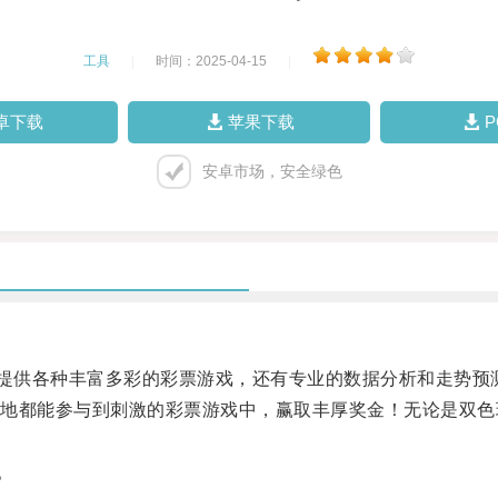
工具
|
时间：2025-04-15
|
卓下载
苹果下载
安卓市场，安全绿色
提供各种丰富多彩的彩票游戏，还有专业的数据分析和走势预
都能参与到刺激的彩票游戏中，赢取丰厚奖金！无论是双色球
。