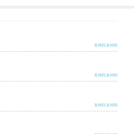
支持
[0]
反对
[0]
支持
[0]
反对
[0]
支持
[0]
反对
[0]