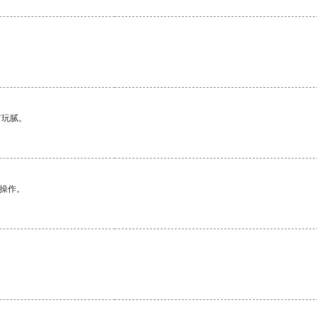
有玩腻。
悉操作。