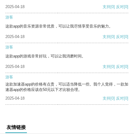
2025-04-18
支持
[0]
反对
[0]
游客
这款app的音乐资源非常优质，可以让我尽情享受音乐的魅力。
2025-04-18
支持
[0]
反对
[0]
游客
这款app的游戏非常好玩，可以让我消磨时间。
2025-04-18
支持
[0]
反对
[0]
游客
这款加速器app的价格有点贵，可以适当降低一些。我个人觉得，一款加
速器app的价格应该在50元以下才比较合理。
2025-04-18
支持
[0]
反对
[0]
友情链接