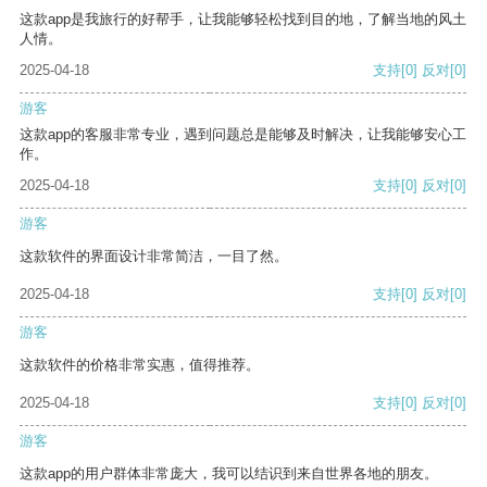
这款app是我旅行的好帮手，让我能够轻松找到目的地，了解当地的风土
人情。
2025-04-18
支持
[0]
反对
[0]
游客
这款app的客服非常专业，遇到问题总是能够及时解决，让我能够安心工
作。
2025-04-18
支持
[0]
反对
[0]
游客
这款软件的界面设计非常简洁，一目了然。
2025-04-18
支持
[0]
反对
[0]
游客
这款软件的价格非常实惠，值得推荐。
2025-04-18
支持
[0]
反对
[0]
游客
这款app的用户群体非常庞大，我可以结识到来自世界各地的朋友。