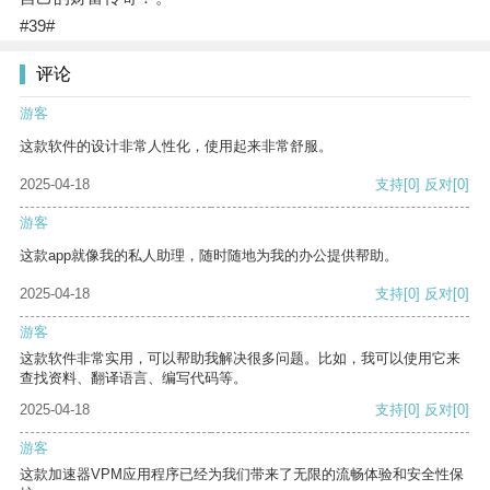
#39#
评论
游客
这款软件的设计非常人性化，使用起来非常舒服。
2025-04-18
支持
[0]
反对
[0]
游客
这款app就像我的私人助理，随时随地为我的办公提供帮助。
2025-04-18
支持
[0]
反对
[0]
游客
这款软件非常实用，可以帮助我解决很多问题。比如，我可以使用它来
查找资料、翻译语言、编写代码等。
2025-04-18
支持
[0]
反对
[0]
游客
这款加速器VPM应用程序已经为我们带来了无限的流畅体验和安全性保