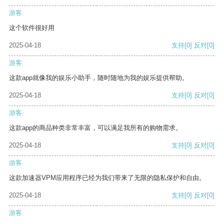
游客
这个软件很好用
2025-04-18
支持
[0]
反对
[0]
游客
这款app就像我的娱乐小助手，随时随地为我的娱乐提供帮助。
2025-04-18
支持
[0]
反对
[0]
游客
这款app的商品种类非常丰富，可以满足我所有的购物需求。
2025-04-18
支持
[0]
反对
[0]
游客
这款加速器VPM应用程序已经为我们带来了无限的隐私保护和自由。
2025-04-18
支持
[0]
反对
[0]
游客