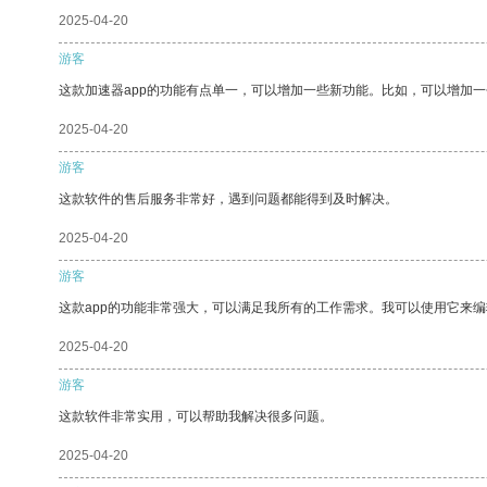
2025-04-20
游客
这款加速器app的功能有点单一，可以增加一些新功能。比如，可以增加
2025-04-20
游客
这款软件的售后服务非常好，遇到问题都能得到及时解决。
2025-04-20
游客
这款app的功能非常强大，可以满足我所有的工作需求。我可以使用它来
2025-04-20
游客
这款软件非常实用，可以帮助我解决很多问题。
2025-04-20