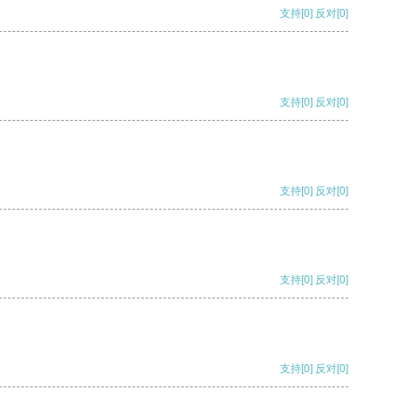
支持
[0]
反对
[0]
支持
[0]
反对
[0]
支持
[0]
反对
[0]
支持
[0]
反对
[0]
支持
[0]
反对
[0]