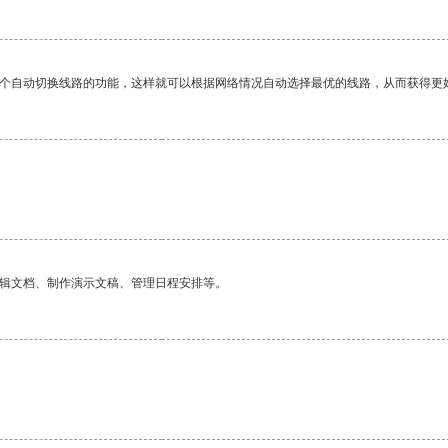
一个自动切换线路的功能，这样就可以根据网络情况自动选择最优的线路，从而获得更
编辑文档、制作演示文稿、管理日程安排等。