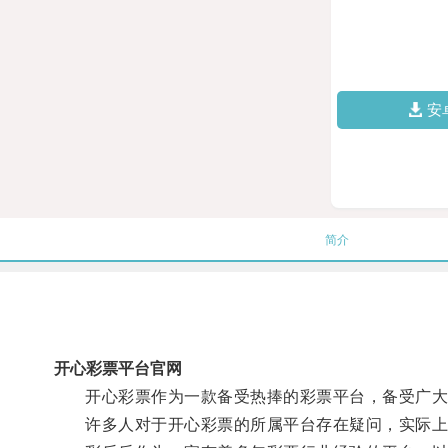
安
简介
开心彩票平台官网
开心彩票作为一款备受热捧的彩票平台，备受广大
许多人对于开心彩票的所属平台存在疑问，实际上，