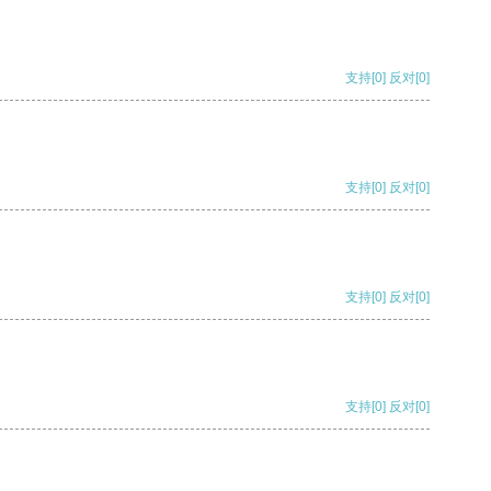
支持
[0]
反对
[0]
支持
[0]
反对
[0]
支持
[0]
反对
[0]
支持
[0]
反对
[0]