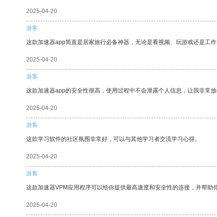
2025-04-20
游客
这款加速器app简直是居家旅行必备神器，无论是看视频、玩游戏还是工
2025-04-20
游客
这款加速器app的安全性很高，使用过程中不会泄露个人信息，让我非常放
2025-04-20
游客
这款学习软件的社区氛围非常好，可以与其他学习者交流学习心得。
2025-04-20
游客
这款加速器VPM应用程序可以给你提供最高速度和安全性的连接，并帮助
2025-04-20