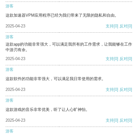
游客
这款加速器VPM应用程序已经为我们带来了无限的隐私和自由。
2025-04-23
支持
[0]
反对
[0]
游客
这款app的功能非常强大，可以满足我所有的工作需求，让我能够在工作
中游刃有余。
2025-04-23
支持
[0]
反对
[0]
游客
这款软件的功能非常强大，可以满足我日常使用的需求。
2025-04-23
支持
[0]
反对
[0]
游客
这款游戏的音乐非常优美，听了让人心旷神怡。
2025-04-23
支持
[0]
反对
[0]
游客