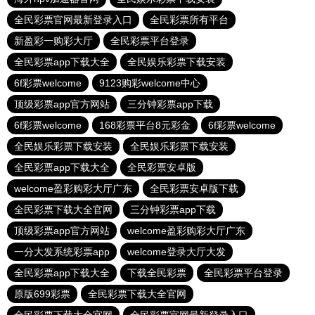
全民彩票官网最新登录入口
全民彩票所有平台
新盈彩一购彩大厅
全民彩票平台登录
全民彩票app下载大全
全民娱乐彩票下载安装
6f彩票welcome
9123购彩welcome中心
顶级彩票app官方网站
三分钟彩票app下载
6f彩票welcome
168彩票平台8元彩金
6f彩票welcome
全民娱乐彩票下载安装
全民娱乐彩票下载安装
全民彩票app下载大全
全民彩票安卓版
welcome盈彩购彩大厅广东
全民彩票安卓版下载
全民彩票下载大全官网
三分钟彩票app下载
顶级彩票app官方网站
welcome盈彩购彩大厅广东
一分大发系统彩票app
welcome登录大厅大发
全民彩票app下载大全
下载全民彩票
全民彩票平台登录
原版699彩票
全民彩票下载大全官网