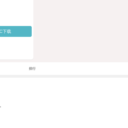
PC下载
排行
。