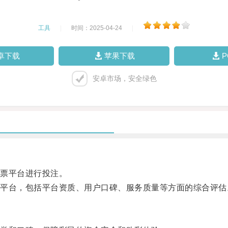
工具
|
时间：2025-04-24
|
卓下载
苹果下载
安卓市场，安全绿色
票平台进行投注。
台，包括平台资质、用户口碑、服务质量等方面的综合评估