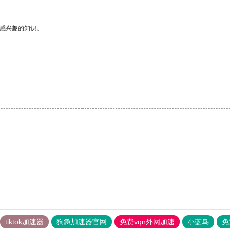
己感兴趣的知识。
tiktok加速器
狗急加速器官网
免费vqn外网加速
小蓝鸟
免