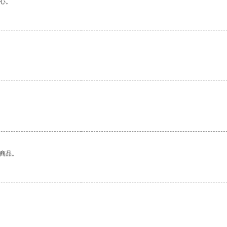
心。
的商品。