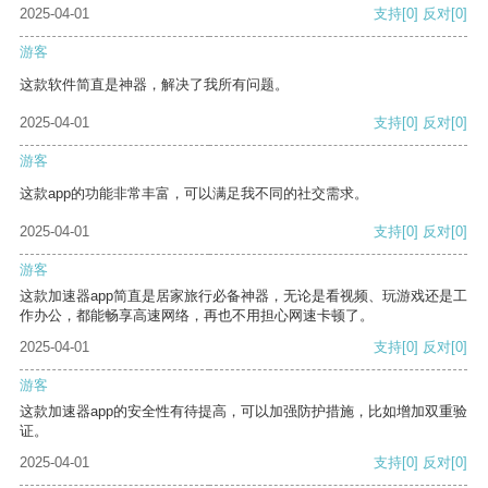
2025-04-01
支持
[0]
反对
[0]
游客
这款软件简直是神器，解决了我所有问题。
2025-04-01
支持
[0]
反对
[0]
游客
这款app的功能非常丰富，可以满足我不同的社交需求。
2025-04-01
支持
[0]
反对
[0]
游客
这款加速器app简直是居家旅行必备神器，无论是看视频、玩游戏还是工
作办公，都能畅享高速网络，再也不用担心网速卡顿了。
2025-04-01
支持
[0]
反对
[0]
游客
这款加速器app的安全性有待提高，可以加强防护措施，比如增加双重验
证。
2025-04-01
支持
[0]
反对
[0]