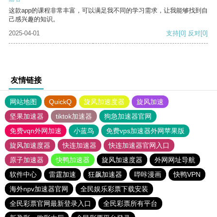
这款app的课程非常丰富，可以满足我不同的学习需求，让我能够找到自
己感兴趣的知识。
2025-04-01
支持
[0]
反对
[0]
友情链接
网站地图
QuickQ
旋风加速度器
旋风加速
坚果加速器
tiktok加速器
狗急加速器官网
免费vqn外网加速
小蓝鸟
免费vps加速器外网苹果版
旋风加速度器
快连加速器
快连加速器官网入口
原子加速器
快鸭加速器
旋风加速度器
外网网址导航
软件中心
雷霆加速
狂飙加速器
哔咔漫画
快鸭VPN
海外npv加速器官网
全民娱乐彩票下载安装
全民彩票官网最新登录入口
全民彩票所有平台