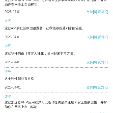
助你在网络上自由移动。
2025-04-01
支持
[0]
反对
[0]
游客
这款app的社区氛围很温馨，让我能够感受到家的温暖。
2025-04-01
支持
[0]
反对
[0]
游客
这款软件的设计非常人性化，使用起来非常方便。
2025-04-01
支持
[0]
反对
[0]
游客
这个软件我非常喜欢
2025-04-01
支持
[0]
反对
[0]
游客
这款加速器VPM应用程序可以给你提供最高速度和安全性的连接，并帮
助你在网络上自由移动。