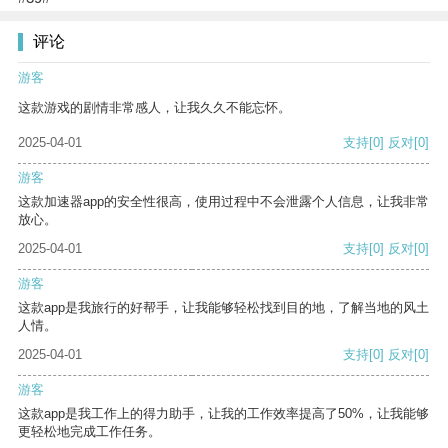
评论
游客
这款游戏的剧情非常感人，让我久久不能忘怀。
2025-04-01
支持
[0]
反对
[0]
游客
这款加速器app的安全性很高，使用过程中不会泄露个人信息，让我非常
放心。
2025-04-01
支持
[0]
反对
[0]
游客
这款app是我旅行的好帮手，让我能够轻松找到目的地，了解当地的风土
人情。
2025-04-01
支持
[0]
反对
[0]
游客
这款app是我工作上的得力助手，让我的工作效率提高了50%，让我能够
更轻松地完成工作任务。