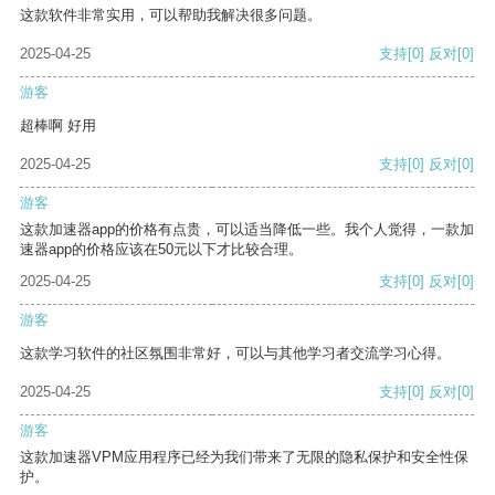
这款软件非常实用，可以帮助我解决很多问题。
2025-04-25
支持
[0]
反对
[0]
游客
超棒啊 好用
2025-04-25
支持
[0]
反对
[0]
游客
这款加速器app的价格有点贵，可以适当降低一些。我个人觉得，一款加
速器app的价格应该在50元以下才比较合理。
2025-04-25
支持
[0]
反对
[0]
游客
这款学习软件的社区氛围非常好，可以与其他学习者交流学习心得。
2025-04-25
支持
[0]
反对
[0]
游客
这款加速器VPM应用程序已经为我们带来了无限的隐私保护和安全性保
护。