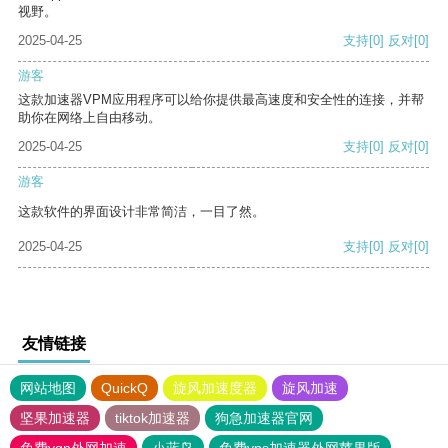
视野。
2025-04-25
支持
[0]
反对
[0]
游客
这款加速器VPM应用程序可以给你提供最高速度和安全性的连接，并帮
助你在网络上自由移动。
2025-04-25
支持
[0]
反对
[0]
游客
这款软件的界面设计非常简洁，一目了然。
2025-04-25
支持
[0]
反对
[0]
友情链接
网站地图
QuickQ
旋风加速度器
旋风加速
坚果加速器
tiktok加速器
狗急加速器官网