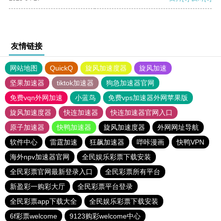
友情链接
网站地图
QuickQ
旋风加速度器
旋风加速
坚果加速器
tiktok加速器
狗急加速器官网
免费vqn外网加速
小蓝鸟
免费vps加速器外网苹果版
旋风加速度器
快连加速器
快连加速器官网入口
原子加速器
快鸭加速器
旋风加速度器
外网网址导航
软件中心
雷霆加速
狂飙加速器
哔咔漫画
快鸭VPN
海外npv加速器官网
全民娱乐彩票下载安装
全民彩票官网最新登录入口
全民彩票所有平台
新盈彩一购彩大厅
全民彩票平台登录
全民彩票app下载大全
全民娱乐彩票下载安装
6f彩票welcome
9123购彩welcome中心