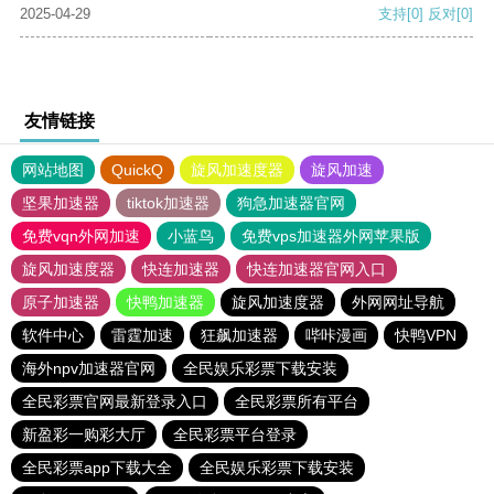
2025-04-29
支持
[0]
反对
[0]
友情链接
网站地图
QuickQ
旋风加速度器
旋风加速
坚果加速器
tiktok加速器
狗急加速器官网
免费vqn外网加速
小蓝鸟
免费vps加速器外网苹果版
旋风加速度器
快连加速器
快连加速器官网入口
原子加速器
快鸭加速器
旋风加速度器
外网网址导航
软件中心
雷霆加速
狂飙加速器
哔咔漫画
快鸭VPN
海外npv加速器官网
全民娱乐彩票下载安装
全民彩票官网最新登录入口
全民彩票所有平台
新盈彩一购彩大厅
全民彩票平台登录
全民彩票app下载大全
全民娱乐彩票下载安装