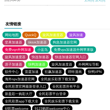
2025-04-30
支持
[0]
反对
[0]
友情链接
网站地图
QuickQ
旋风加速度器
旋风加速
坚果加速器
tiktok加速器
狗急加速器官网
免费vqn外网加速
小蓝鸟
免费vps加速器外网苹果版
旋风加速度器
快连加速器
快连加速器官网入口
原子加速器
快鸭加速器
旋风加速度器
外网网址导航
软件中心
雷霆加速
狂飙加速器
哔咔漫画
快鸭VPN
海外npv加速器官网
全民娱乐彩票下载安装
全民彩票官网最新登录入口
全民彩票所有平台
新盈彩一购彩大厅
全民彩票平台登录
全民彩票app下载大全
全民娱乐彩票下载安装
6f彩票welcome
9123购彩welcome中心