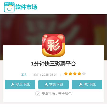
1分钟快三彩票平台
工具
|
时间：2025-05-04
|
安卓下载
苹果下载
PC下载
安卓市场，安全绿色