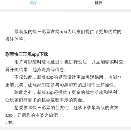
简介
排行
最新版的快三彩票官网app为玩家们提供了更加优质的
投注体验。
彩票快三正规app下载
用户可以随时随地通过手机进行投注，并且能够实时查
看开奖结果、趋势走势等信息。
不仅如此，新版app的界面设计更加美观易用，功能也
更加完喂，让玩家们在参与彩票游戏的过程中更加愉快。
除此之外，新版app还提供了更多的优惠活动和福利，
让玩家们有更多的机会赢取丰厚的奖金。
想要尝试快三彩票的朋友们，赶紧下载最新版的官方
app，开启您的中奖之旅吧！。
#39#