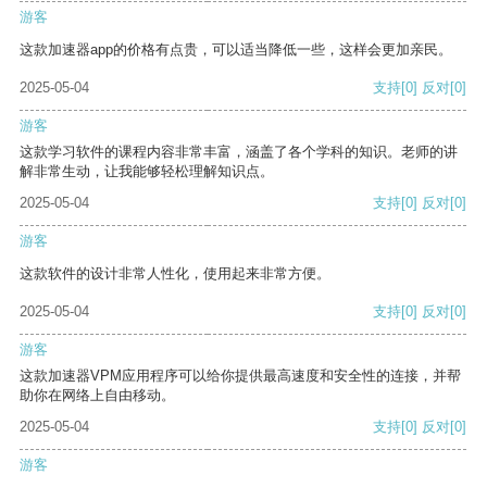
游客
这款加速器app的价格有点贵，可以适当降低一些，这样会更加亲民。
2025-05-04
支持
[0]
反对
[0]
游客
这款学习软件的课程内容非常丰富，涵盖了各个学科的知识。老师的讲
解非常生动，让我能够轻松理解知识点。
2025-05-04
支持
[0]
反对
[0]
游客
这款软件的设计非常人性化，使用起来非常方便。
2025-05-04
支持
[0]
反对
[0]
游客
这款加速器VPM应用程序可以给你提供最高速度和安全性的连接，并帮
助你在网络上自由移动。
2025-05-04
支持
[0]
反对
[0]
游客