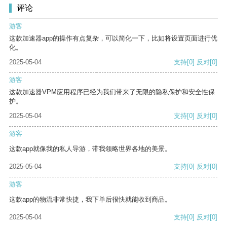
评论
游客
这款加速器app的操作有点复杂，可以简化一下，比如将设置页面进行优
化。
2025-05-04
支持
[0]
反对
[0]
游客
这款加速器VPM应用程序已经为我们带来了无限的隐私保护和安全性保
护。
2025-05-04
支持
[0]
反对
[0]
游客
这款app就像我的私人导游，带我领略世界各地的美景。
2025-05-04
支持
[0]
反对
[0]
游客
这款app的物流非常快捷，我下单后很快就能收到商品。
2025-05-04
支持
[0]
反对
[0]