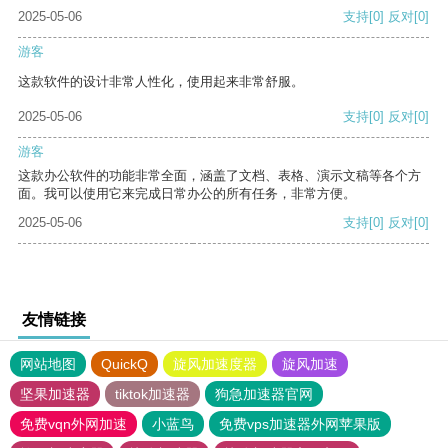
2025-05-06
支持
[0]
反对
[0]
游客
这款软件的设计非常人性化，使用起来非常舒服。
2025-05-06
支持
[0]
反对
[0]
游客
这款办公软件的功能非常全面，涵盖了文档、表格、演示文稿等各个方
面。我可以使用它来完成日常办公的所有任务，非常方便。
2025-05-06
支持
[0]
反对
[0]
友情链接
网站地图
QuickQ
旋风加速度器
旋风加速
坚果加速器
tiktok加速器
狗急加速器官网
免费vqn外网加速
小蓝鸟
免费vps加速器外网苹果版