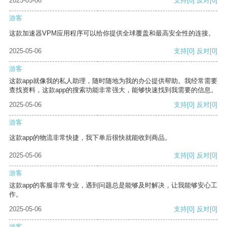
2025-05-06
支持
[0]
反对
[0]
游客
这款加速器VPM应用程序可以给你提供全球覆盖和最高安全性的连接。
2025-05-06
支持
[0]
反对
[0]
游客
这款app就像我的私人助理，随时随地为我的办公提供帮助。我经常需要
查找资料，这款app的搜索功能非常强大，能够快速找到我需要的信息。
2025-05-06
支持
[0]
反对
[0]
游客
这款app的物流非常快捷，我下单后很快就能收到商品。
2025-05-06
支持
[0]
反对
[0]
游客
这款app的客服非常专业，遇到问题总是能够及时解决，让我能够安心工
作。
2025-05-06
支持
[0]
反对
[0]
游客