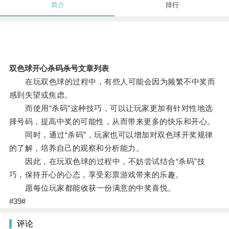
简介
排行
双色球开心杀码杀号文章列表
在玩双色球的过程中，有些人可能会因为频繁不中奖而
感到失望或焦虑。
而使用“杀码”这种技巧，可以让玩家更加有针对性地选
择号码，提高中奖的可能性，从而带来更多的快乐和开心。
同时，通过“杀码”，玩家也可以增加对双色球开奖规律
的了解，培养自己的观察和分析能力。
因此，在玩双色球的过程中，不妨尝试结合“杀码”技
巧，保持开心的心态，享受彩票游戏带来的乐趣。
愿每位玩家都能收获一份满意的中奖喜悦。
#39#
评论