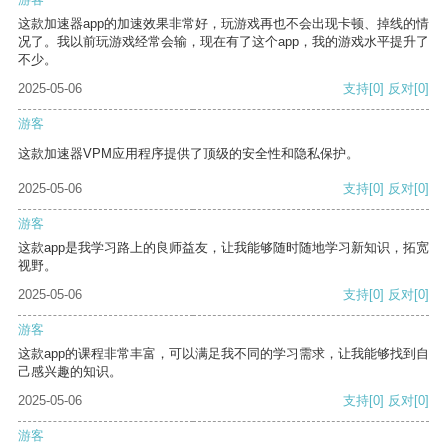
这款加速器app的加速效果非常好，玩游戏再也不会出现卡顿、掉线的情
况了。我以前玩游戏经常会输，现在有了这个app，我的游戏水平提升了
不少。
2025-05-06
支持
[0]
反对
[0]
游客
这款加速器VPM应用程序提供了顶级的安全性和隐私保护。
2025-05-06
支持
[0]
反对
[0]
游客
这款app是我学习路上的良师益友，让我能够随时随地学习新知识，拓宽
视野。
2025-05-06
支持
[0]
反对
[0]
游客
这款app的课程非常丰富，可以满足我不同的学习需求，让我能够找到自
己感兴趣的知识。
2025-05-06
支持
[0]
反对
[0]
游客