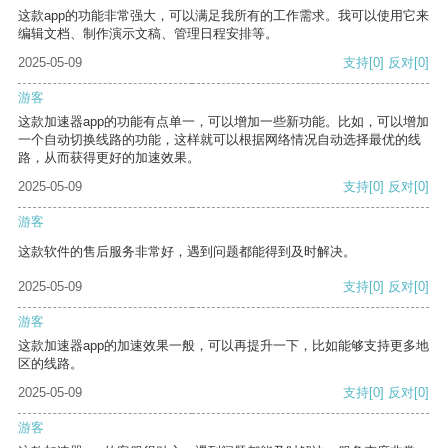
这款app的功能非常强大，可以满足我所有的工作需求。我可以使用它来
编辑文档、制作演示文稿、管理日程安排等。
2025-05-09
支持
[0]
反对
[0]
游客
这款加速器app的功能有点单一，可以增加一些新功能。比如，可以增加
一个自动切换线路的功能，这样就可以根据网络情况自动选择最优的线
路，从而获得更好的加速效果。
2025-05-09
支持
[0]
反对
[0]
游客
这款软件的售后服务非常好，遇到问题都能得到及时解决。
2025-05-09
支持
[0]
反对
[0]
游客
这款加速器app的加速效果一般，可以再提升一下，比如能够支持更多地
区的线路。
2025-05-09
支持
[0]
反对
[0]
游客