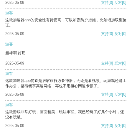
2025-05-09
支持
[0]
反对
[0]
游客
这款加速器app的安全性有待提高，可以加强防护措施，比如增加双重验
证。
2025-05-09
支持
[0]
反对
[0]
游客
超棒啊 好用
2025-05-09
支持
[0]
反对
[0]
游客
这款加速器app简直是居家旅行必备神器，无论是看视频、玩游戏还是工
作办公，都能畅享高速网络，再也不用担心网速卡顿了。
2025-05-09
支持
[0]
反对
[0]
游客
这款游戏非常好玩，画面精美，玩法丰富。我已经玩了好几个小时，还
没有玩腻。
2025-05-09
支持
[0]
反对
[0]