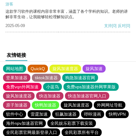
游客
这款学习软件的课程内容非常丰富，涵盖了各个学科的知识。老师的讲
解非常生动，让我能够轻松理解知识点。
2025-05-09
支持
[0]
反对
[0]
友情链接
网站地图
QuickQ
旋风加速度器
旋风加速
坚果加速器
tiktok加速器
狗急加速器官网
免费vqn外网加速
小蓝鸟
免费vps加速器外网苹果版
旋风加速度器
快连加速器
快连加速器官网入口
原子加速器
快鸭加速器
旋风加速度器
外网网址导航
软件中心
雷霆加速
狂飙加速器
哔咔漫画
快鸭VPN
海外npv加速器官网
全民娱乐彩票下载安装
全民彩票官网最新登录入口
全民彩票所有平台