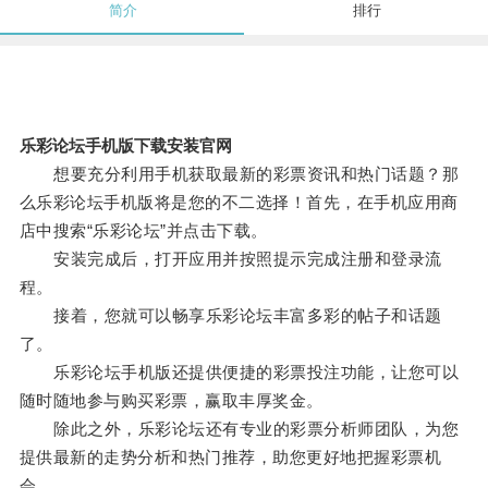
简介
排行
乐彩论坛手机版下载安装官网
想要充分利用手机获取最新的彩票资讯和热门话题？那
么乐彩论坛手机版将是您的不二选择！首先，在手机应用商
店中搜索“乐彩论坛”并点击下载。
安装完成后，打开应用并按照提示完成注册和登录流
程。
接着，您就可以畅享乐彩论坛丰富多彩的帖子和话题
了。
乐彩论坛手机版还提供便捷的彩票投注功能，让您可以
随时随地参与购买彩票，赢取丰厚奖金。
除此之外，乐彩论坛还有专业的彩票分析师团队，为您
提供最新的走势分析和热门推荐，助您更好地把握彩票机
会。