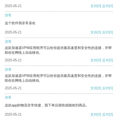
2025-05-21
支持
[0]
反对
[0]
游客
这个软件我非常喜欢
2025-05-21
支持
[0]
反对
[0]
游客
这款加速器VPM应用程序可以给你提供最高速度和安全性的连接，并帮
助你在网络上自由移动。
2025-05-21
支持
[0]
反对
[0]
游客
这款加速器VPM应用程序可以给你提供最高速度和安全性的连接，并帮
助你在网络上自由移动。
2025-05-21
支持
[0]
反对
[0]
游客
这款app的物流非常快捷，我下单后很快就能收到商品。
2025-05-21
支持
[0]
反对
[0]