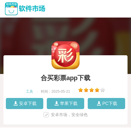
合买彩票app下载
工具
|
时间：2025-05-21
|
安卓下载
苹果下载
PC下载
安卓市场，安全绿色