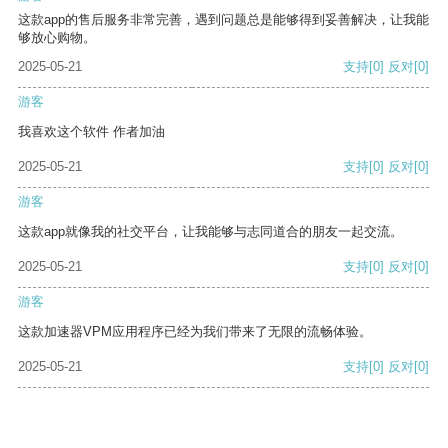
这款app的售后服务非常完善，遇到问题总是能够得到妥善解决，让我能
够放心购物。
2025-05-21
支持
[0]
反对
[0]
游客
我喜欢这个软件 作者加油
2025-05-21
支持
[0]
反对
[0]
游客
这款app就像我的社交平台，让我能够与志同道合的朋友一起交流。
2025-05-21
支持
[0]
反对
[0]
游客
这款加速器VPM应用程序已经为我们带来了无限的流畅体验。
2025-05-21
支持
[0]
反对
[0]