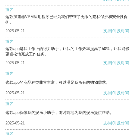
游客
这款加速器VPM应用程序已经为我们带来了无限的隐私保护和安全性保
护。
2025-05-21
支持
[0]
反对
[0]
游客
这款app是我工作上的得力助手，让我的工作效率提高了50%，让我能够
更轻松地完成工作任务。
2025-05-21
支持
[0]
反对
[0]
游客
这款app的商品种类非常丰富，可以满足我所有的购物需求。
2025-05-21
支持
[0]
反对
[0]
游客
这款app就像我的娱乐小助手，随时随地为我的娱乐提供帮助。
2025-05-21
支持
[0]
反对
[0]
游客